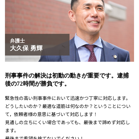
京都市 わいせつ事件
大津市 傷害事件 弁護士
刑事事件 相談 草津市
京都市 暴行事件 弁護士
京都市 傷害事件 弁護士
弁護士
大久保 勇輝
刑事事件の解決は初動の動きが重要です。
逮捕
後の72時間が勝負です。
緊急性の高い刑事事件において迅速かつ丁寧に対応します。
どうしたいのか？最適な道筋は何なのか？ということについ
て，依頼者様の意思に基づいて対応します！
見通しの立ちにくい場合であっても、最後まで諦めず対応し
ます。
最後まで希望を捨てないでください！