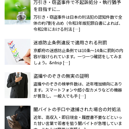
万引き・窃盗事件で不起訴処分・執行猶予
を目指すに...
万引き・窃盗事件は日本の刑法犯の認知件数で全
体の約7割を占め（令和3年版犯罪白書によれば、
令和2年における刑法 […]
迷惑防止条例違反で適用される刑罰
京都府の迷惑防止条例では10条〜14条に罰則の内
容が設けられています。一つ一つ確認をしてみま
しょう。&nbsp […]
盗撮やのぞきの無実の証明
盗撮やのぞきの検挙件数は、近年増加傾向にあり
ます。スマートフォンや超小型カメラなどの機器
が普及し、一般人でも手 […]
闇バイトの手口や逮捕された場合の対処法
近年、高収入・即日現金・履歴書不要などといっ
た甘い言葉で若者を狙う闇バイトが急増していま