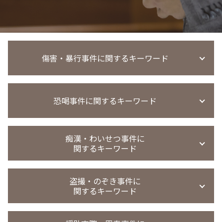
傷害・暴行事件に関するキーワード
傷害罪 初犯
恐喝事件に関するキーワード
傷害事件
傷害事件 当たり屋
傷害罪 執行猶予
恐喝事件 少年
暴行事件 慰謝料請求
痴漢・わいせつ事件に
恐喝 弁護士 相談
関するキーワード
会社 暴行事件 被害届
恐喝事件 時効
暴行事件 示談金
恐喝 弁護士
暴行事件 被害届 流れ
強制わいせつ 罰条
恐喝事件 起訴
盗撮・のぞき事件に
傷害事件 罰金
強制わいせつ罪 示談金
関するキーワード
恐喝未遂 刑罰
暴行 傷害 違い
強制わいせつ 不起訴
恐喝事件 判決
過失傷害 傷害 違い
強制わいせつ 慰謝料請求
恐喝事件 懲役
盗撮 罰金刑
傷害事件 相手弁護士