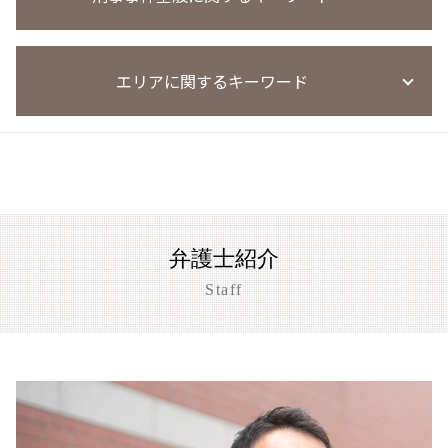
窃盗事件 判例
風営法 従業員名簿
覚醒剤取締法違反 量刑
迷惑防止条例違反 始末書
窃盗 時効 何年
風営法違反 罰則 没収
麻薬取締法違反 罰則
迷惑防止条例違反 暴言
窃盗事件 判決
風営法違反 従業員
刑事事件 陳述書
薬物事件
迷惑防止条例違反 電車内
万引き 不起訴
風営法 違反 契約
エリアに関するキーワード
刑事事件 異議申し立て
覚醒剤 再犯 保釈
迷惑防止条例違反 量刑
万引き 高校生
風営法違反 逮捕された場合
刑事事件
薬物事件 小学生
迷惑防止条例違反 訴え方
窃盗事件 示談書
風営法違反 懲役
刑事事件 民事事件 違い
麻薬取締法違反
迷惑防止条例違反
草津市 恐喝事件 相談
刑罰 過料 違い
風営法違反 逮捕
執行猶予 条件
覚醒剤 所持 初犯
迷惑防止条例違反 刑罰
盗撮事件 大津市
窃盗事件
風営法違反 名義貸し
刑事事件 実名報道 メリット
迷惑防止条例違反 逮捕
京都市 刑事事件
風営法 深夜営業
刑事事件 調書 種類
迷惑防止条例違反 示談金 費用
大津市 刑事事件
風営法違反 通報
刑事事件 証拠 謄写
迷惑防止条例違反 弁護士
大津市 恐喝事件 相談
風営法違反 罰則
刑事事件 弁護士費用
弁護士紹介
迷惑防止条例違反 罰金
盗撮事件 草津市
風営法違反 無許可営業
闇バイト 逮捕
迷惑防止条例違反 不起訴
刑事事件 相談 京都市
Staff
風営法違反 量刑
刑事事件 懲戒処分 タイミング
迷惑防止条例違反 ダフ屋行為 罰則
大津市 暴行事件 弁護士
刑事事件 慰謝料請求
迷惑防止条例 防犯カメラ 後日逮捕
京都市 恐喝事件 相談
心神喪失 無罪
迷惑防止条例違反 懲役
草津市 暴行事件 弁護士
刑事事件 懲戒解雇
盗撮事件 京都市
刑事事件 示談書
刑事事件 相談 大津市
刑事事件 訴え
草津市 傷害事件 弁護士
刑事事件 着手金