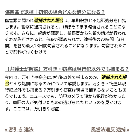
傷害罪で逮捕｜初犯の場合どんな処分になる？
傷害罪に問われ
逮捕された場合
は、早期釈放と不起訴処分を目指
します。警察に逮捕されると、ほぼそのまま勾留されることにな
ります。さらに、起訴が確定し、検察官から勾留の請求が行われ
それが許可されると、保釈が認められず、逮捕後の72時間（3日
間）を含め最大23日間勾留されることになります。勾留されたこ
とで前科が付くわけで...
【弁護士が解説】万引き・窃盗は現行犯以外でも捕まる？
今回は、万引きや窃盗は現行犯以外で捕まるのか、
逮捕された場
合
どんな処罰になるのかについて解説します。万引き・窃盗は現
行犯以外でも捕まる？万引きや窃盗は現場で捕まらないこともあ
るでしょう。ニュースでも、防犯カメラで後から犯行がわかった
り、周囲の人が気付いたものの逃げられたというのを見かけま
す。ここでは、万引きや窃盗...
« 客引き 違法
風営法違反 逮捕 »