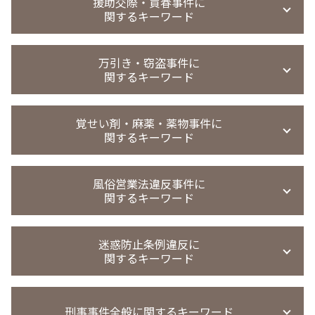
痴漢冤罪 弁護士
援助交際・買春事件に
恐喝事件 裁判
盗撮 罰金刑 相場
傷害事件 慰謝料 相場 全治1週間
関するキーワード
強制わいせつ 証拠ない
恐喝事件
のぞき事件
傷害事件 懲役
不同意性交等罪 証拠
恐喝事件 無罪
盗撮 示談金 相場
傷害事件 被害 弁護士
強制 わいせつ 時効
援助交際 刑法
恐喝事件 執行猶予
撮影罪 時効
万引き・窃盗事件に
傷害事件 弁護士
強制わいせつ罪 医者
援助 交際 事件
恐喝 犯罪
関するキーワード
盗撮 懲戒解雇
暴行事件 懲役
迷惑行為防止条例違反 被害届取下げ
買春 時効
恐喝罪 構成要件
のぞき 犯罪名
精神的苦痛 傷害罪
強制わいせつ 示談 不起訴
パパ活 逮捕
恐喝 認めない
無実 弁護
万引き 不起訴 懲戒処分
傷害事件 慰謝料
強制わいせつ どこから
買春事件
覚せい剤・麻薬・薬物事件に
恐喝事件 示談金
盗撮 微罪処分
窃盗事件 示談
傷害事件 時効
迷惑行為防止条例違反 家庭裁判所 処分
関するキーワード
買春 懲戒処分
恐喝未遂 示談
覗き 犯罪
万引き 罰金
迷惑行為防止条例違反 少年事件
援助交際 罪
恐喝罪 強盗罪
撮影罪 初犯
窃盗事件 起訴までの日数
強制わいせつ 示談金
買春 違法性
麻薬取締法違反 刑期
恐喝 逮捕
覗き 罰則
窃盗事件 共謀
風俗営業法違反事件に
強制わいせつ 示談
買春 懲戒解雇
麻薬取締法違反 量刑
盗撮 弁護士 相談
関するキーワード
万引き 現行犯以外
迷惑行為防止条例違反 罰則
児童 買春 弁護士 相談
薬物事件 判例
盗撮 懲戒処分
窃盗事件 裁判
痴漢 時効
買春 法律違反
薬物事件 少年
無実 弁護士
窃盗 時効
風営法違反 量刑相場
迷惑行為防止条例違反 強制わいせつ
買春 事件
覚醒剤 不起訴
迷惑防止条例違反に
覗き 時効
万引き 起訴率
客引き 違法
強制わいせつ 罰則
買春防止法 条例
関するキーワード
薬物事件 裁判所
万引き 起訴 流れ
風営法違反
覚せい剤 不起訴
窃盗事件 時効
風営法違反 退去強制
覚せい剤 売買 罪
迷惑防止条例違反 被害届
窃盗事件 示談金 相場
風営法違反 摘発
覚せい剤 売人
刑事事件全般に関するキーワード
迷惑防止条例違反 親告罪