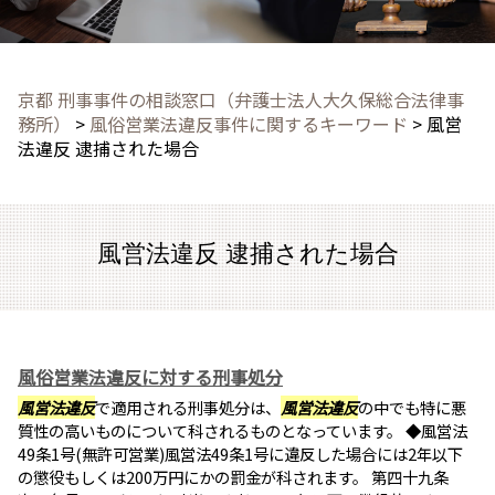
京都 刑事事件の相談窓口（弁護士法人大久保総合法律事
務所）
>
風俗営業法違反事件に関するキーワード
>
風営
法違反 逮捕された場合
風営法違反 逮捕された場合
風俗営業法違反に対する刑事処分
風営法違反
で適用される刑事処分は、
風営法違反
の中でも特に悪
質性の高いものについて科されるものとなっています。 ◆風営法
49条1号(無許可営業)風営法49条1号に違反した場合には2年以下
の懲役もしくは200万円にかの罰金が科されます。 第四十九条