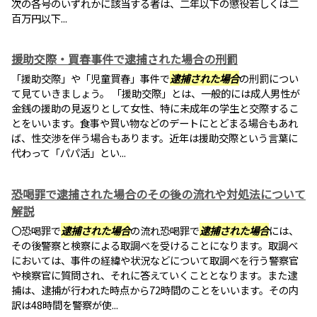
次の各号のいずれかに該当する者は、二年以下の懲役若しくは二
百万円以下...
援助交際・買春事件で逮捕された場合の刑罰
「援助交際」や「児童買春」事件で
逮捕された場合
の刑罰につい
て見ていきましょう。 「援助交際」とは、一般的には成人男性が
金銭の援助の見返りとして女性、特に未成年の学生と交際するこ
とをいいます。食事や買い物などのデートにとどまる場合もあれ
ば、性交渉を伴う場合もあります。近年は援助交際という言葉に
代わって「パパ活」とい...
恐喝罪で逮捕された場合のその後の流れや対処法について
解説
〇恐喝罪で
逮捕された場合
の流れ恐喝罪で
逮捕された場合
には、
その後警察と検察による取調べを受けることになります。取調べ
においては、事件の経緯や状況などについて取調べを行う警察官
や検察官に質問され、それに答えていくこととなります。また逮
捕は、逮捕が行われた時点から72時間のことをいいます。その内
訳は48時間を警察が使...