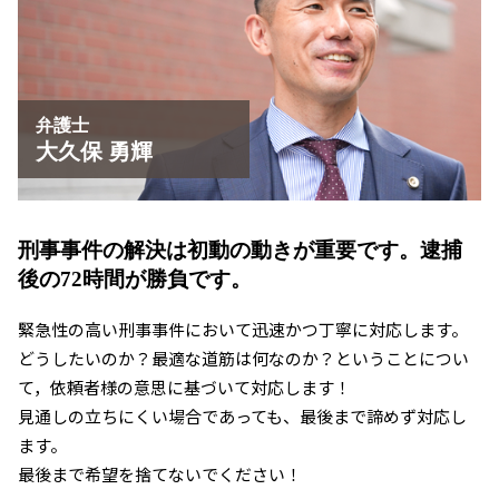
草津市 傷害事件 弁護士
刑事事件 相談 大津市
京都市 傷害事件 弁護士
草津市 暴行事件 弁護士
弁護士
大久保 勇輝
刑事事件の解決は初動の動きが重要です。
逮捕
後の72時間が勝負です。
緊急性の高い刑事事件において迅速かつ丁寧に対応します。
どうしたいのか？最適な道筋は何なのか？ということについ
て，依頼者様の意思に基づいて対応します！
見通しの立ちにくい場合であっても、最後まで諦めず対応し
ます。
最後まで希望を捨てないでください！