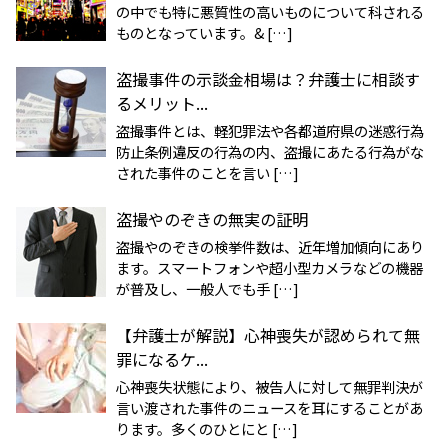
の中でも特に悪質性の高いものについて科される
ものとなっています。& […]
盗撮事件の示談金相場は？弁護士に相談す
るメリット...
盗撮事件とは、軽犯罪法や各都道府県の迷惑行為
防止条例違反の行為の内、盗撮にあたる行為がな
された事件のことを言い […]
盗撮やのぞきの無実の証明
盗撮やのぞきの検挙件数は、近年増加傾向にあり
ます。スマートフォンや超小型カメラなどの機器
が普及し、一般人でも手 […]
【弁護士が解説】心神喪失が認められて無
罪になるケ...
心神喪失状態により、被告人に対して無罪判決が
言い渡された事件のニュースを耳にすることがあ
ります。多くのひとにと […]