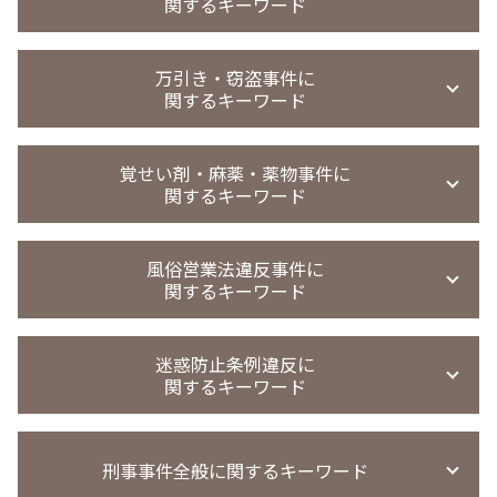
傷害事件
関するキーワード
迷惑行為防止条例違反 少年事件
恐喝事件 少年
のぞき 犯罪名
暴行事件 被害届 流れ
不同意性交等罪 証拠
恐喝 認めない
盗撮 罰金刑
暴行事件 不起訴
強制わいせつ 罰条
援助 交際 事件
恐喝事件 執行猶予
覗き 犯罪
万引き・窃盗事件に
暴行事件 示談金
強制わいせつ 慰謝料請求
買春 時効
恐喝 弁護士 相談
関するキーワード
覗き 時効
傷害事件 慰謝料
強制わいせつ 不起訴
買春 事件
恐喝 犯罪
盗撮 懲戒解雇
暴行事件 慰謝料請求
迷惑行為防止条例違反 罰則
買春 法律違反
恐喝事件 裁判
のぞき事件
窃盗事件 判決
傷害事件 慰謝料 相場 全治1週間
強制わいせつ 罰則
援助交際 罪
覚せい剤・麻薬・薬物事件に
恐喝 逮捕
盗撮 罰金刑 相場
窃盗事件 裁判
暴行罪 警察 動かない
強制わいせつ 示談金
関するキーワード
援助交際 刑法
恐喝事件 時効
覗き 罰則
刑罰 過料 違い
強制わいせつ罪 示談金
買春防止法 条例
恐喝 弁護士
盗撮 弁護士 相談
窃盗 時効
痴漢冤罪 弁護士
買春 違法性
薬物事件 判例
恐喝事件 起訴
撮影罪 初犯
窃盗事件 時効
風俗営業法違反事件に
強制わいせつ罪 法律
買春 懲戒処分
覚醒剤 不起訴
撮影罪 時効
関するキーワード
窃盗 時効 何年
痴漢 時効
買春事件
麻薬取締法違反
盗撮 微罪処分
窃盗事件 示談金 相場
強制 わいせつ 時効
買春 懲戒解雇
麻薬取締法違反 量刑
無実 弁護
万引き 起訴率
風営法違反 逮捕された場合
強制わいせつ どこから
パパ活 逮捕
覚せい剤 売人
迷惑防止条例違反に
無実 弁護士
窃盗事件
風営法違反 逮捕
強制わいせつ 示談 不起訴
児童 買春 弁護士 相談
関するキーワード
麻薬取締法違反 刑期
万引き 高校生
風営法違反 罰則
覚せい剤 売買 罪
万引き 不起訴 懲戒処分
風営法 従業員名簿
覚醒剤 再犯 保釈
迷惑防止条例違反 暴言
万引き 不起訴
風営法違反 名義貸し
麻薬取締法違反 罰則
刑事事件全般に関するキーワード
迷惑防止条例違反 不起訴
万引き 起訴 流れ
客引き 違法
覚醒剤 所持 初犯