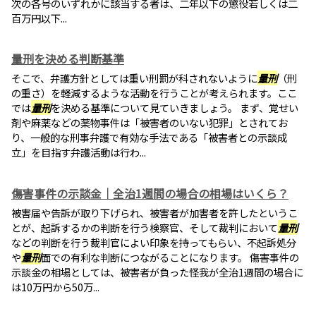
次の各号のいずれかに該当する者は、二年以下の懲役若しくは二
百万円以下...
量刑を決める判断基準
そこで、弁護方針としては重い刑罰が科されないように
量刑
（刑
の重さ）を軽減するような活動を行うことが考えられます。ここ
では
量刑
を決める基準について見ていきましょう。 まず、覚せい
剤や麻薬などの薬物事件は「被害者のいない犯罪」とされてお
り、一般的な刑事弁護で有効な手法である「被害者との示談成
立」を目指す弁護活動は行わ...
傷害事件の示談金｜全治1週間の場合の相場はいくら？
被害届や告訴が取り下げられ、被害者が加害者を許したというこ
とが、起訴するかの判断を行う検察官、そして裁判において
量刑
などの判断を行う裁判官によい印象を持ってもらい、不起訴処分
や
量刑
面での有利な判断につながることになります。 傷害事件の
示談金の相場としては、被害者が負った怪我が全治1週間の場合に
は10万円から50万...