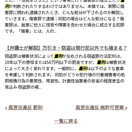
刑
が判断されたりするわけではありません。本稿では、実際に傷
害罪に問われ逮捕されたとき、どんな処分が下されるのか解説し
ていきます。傷害罪で逮捕｜初犯の場合はどんな処分になる？傷
害罪は、故意に他人に怪我や障害を負わせた場合に成立する犯罪
です。「傷害」とは、人の...
【弁護士が解説】万引き・窃盗は現行犯以外でも捕まる？
窃盗罪は被害状況によって
量刑
が左右される窃盗罪の法定刑は、
10年以下の懲役または50万円以下の罰金ですが、
量刑
は被害状況
によって大きく変わります。一般的に、
量刑
は以下のような要素
を考慮して判断されます。 初犯がどうか犯行後の行動被害者の処
罰感情行為の悪質性、常習性、計画性加害者の反省の程度更生の
見込み 窃盗罪の場...
« 風営法違反 罰則
風営法違反 無許可営業 »
一覧に戻る