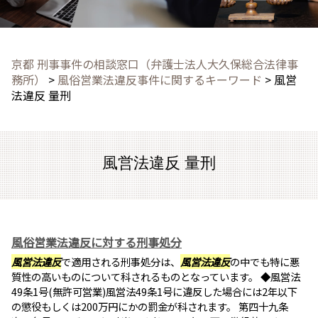
京都 刑事事件の相談窓口（弁護士法人大久保総合法律事
務所）
>
風俗営業法違反事件に関するキーワード
>
風営
法違反 量刑
風営法違反 量刑
風俗営業法違反に対する刑事処分
風営法違反
で適用される刑事処分は、
風営法違反
の中でも特に悪
質性の高いものについて科されるものとなっています。 ◆風営法
49条1号(無許可営業)風営法49条1号に違反した場合には2年以下
の懲役もしくは200万円にかの罰金が科されます。 第四十九条