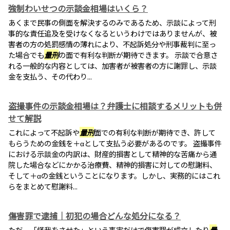
強制わいせつの示談金相場はいくら？
あくまで民事の側面を解決するのみであるため、示談によって刑
事的な責任追及を受けなくなるというわけではありませんが、被
害者の方の処罰感情の薄れにより、不起訴処分や刑事裁判に至っ
た場合でも
量刑
の面で有利な判断が期待できます。 示談で合意さ
れる一般的な内容としては、加害者が被害者の方に謝罪し、示談
金を支払う、その代わり...
盗撮事件の示談金相場は？弁護士に相談するメリットも併
せて解説
これによって不起訴や
量刑
面での有利な判断が期待でき、許して
もらうための金銭を＋αとして支払う必要があるのです。 盗撮事件
における示談金の内訳は、財産的損害として精神的な苦痛から通
院した場合などにかかる治療費、精神的損害に対しての慰謝料、
そして＋αの金銭ということになります。しかし、実務的にはこれ
らをまとめて慰謝料...
傷害罪で逮捕｜初犯の場合どんな処分になる？
ただ、「怪我をさせた」という事実だけで傷害罪が成立したり
量