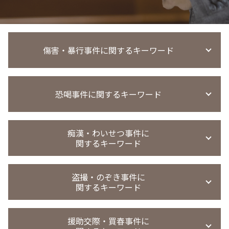
傷害・暴行事件に関するキーワード
傷害事件 弁護士
恐喝事件に関するキーワード
傷害事件 示談金
暴行 傷害 違い
傷害事件 当たり屋
恐喝罪 構成要件
傷害事件 罰金
痴漢・わいせつ事件に
恐喝未遂 刑罰
関するキーワード
暴行事件 懲役
恐喝事件 判決
傷害罪 執行猶予
恐喝事件
過失傷害 傷害 違い
迷惑行為防止条例違反 強制わいせつ
恐喝事件 無罪
盗撮・のぞき事件に
傷害事件 懲役
迷惑行為防止条例違反 家庭裁判所 処分
関するキーワード
恐喝未遂 示談
傷害事件 相手弁護士
強制わいせつ罪 医者
恐喝事件 示談金
会社 暴行事件 被害届
強制わいせつ 示談
恐喝罪 強盗罪
盗撮 示談金 相場
精神的苦痛 傷害罪
迷惑行為防止条例違反 被害届取下げ
援助交際・買春事件に
恐喝事件 懲役
盗撮 懲戒処分