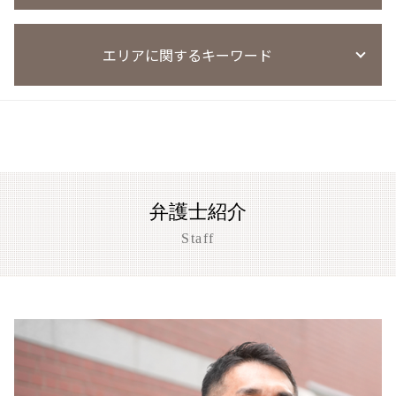
迷惑防止条例違反 始末書
窃盗事件 起訴までの日数
風営法 違反 契約
薬物事件 裁判所
迷惑防止条例違反 ダフ屋行為 罰則
万引き 罰金
風営法違反 摘発
刑事事件 民事事件 違い
薬物事件 小学生
迷惑防止条例違反
窃盗事件 示談
風営法違反
エリアに関するキーワード
刑事事件 弁護士費用
薬物事件 少年
迷惑防止条例違反 量刑
窃盗事件 共謀
風営法違反 従業員
刑事事件 異議申し立て
覚醒剤取締法違反 量刑
迷惑防止条例違反 被害届
万引き 現行犯以外
風営法違反 退去強制
刑事事件
覚せい剤 不起訴
迷惑防止条例違反 訴え方
京都市 恐喝事件 相談
窃盗事件 判例
風営法違反 通報
刑事事件 着手金
薬物事件
迷惑防止条例 防犯カメラ 後日逮捕
大津市 暴行事件 弁護士
窃盗事件 示談書
風営法違反 量刑相場
執行猶予 条件
迷惑防止条例違反 示談金 費用
刑事事件 相談 京都市
風営法違反 懲役
刑事事件 訴え
迷惑防止条例違反 懲役
大津市 恐喝事件 相談
風営法違反 無許可営業
刑事事件 懲戒処分 タイミング
迷惑防止条例違反 罰金
京都市 暴行事件 弁護士
風営法 深夜営業
刑事事件 証拠 謄写
弁護士紹介
迷惑防止条例違反 弁護士
盗撮事件 草津市
風営法違反 量刑
心神喪失 無罪
迷惑防止条例違反 逮捕
京都市 刑事事件
Staff
風営法違反 罰則 没収
刑事事件 懲戒解雇
迷惑防止条例違反 電車内
大津市 傷害事件 弁護士
刑事事件 陳述書
迷惑防止条例違反 親告罪
大津市 刑事事件
刑事事件 慰謝料請求
迷惑防止条例違反 刑罰
盗撮事件 京都市
刑事事件 調書 種類
刑事事件 相談 草津市
刑事事件 実名報道 メリット
京都市 わいせつ事件
闇バイト 逮捕
盗撮事件 大津市
刑事事件 示談書
草津市 恐喝事件 相談