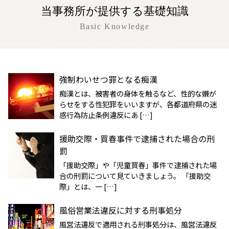
当事務所が提供する基礎知識
Basic Knowledge
強制わいせつ罪となる痴漢
痴漢とは、被害者の身体を触るなど、性的な嫌が
らせをする性犯罪をいいますが、各都道府県の迷
惑行為防止条例違反にあ […]
援助交際・買春事件で逮捕された場合の刑
罰
「援助交際」や「児童買春」事件で逮捕された場
合の刑罰について見ていきましょう。 「援助交
際」とは、一 […]
風俗営業法違反に対する刑事処分
風営法違反で適用される刑事処分は、風営法違反