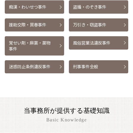
痴漢・わいせつ事件
盗撮・のぞき事件
援助交際・買春事件
万引き・窃盗事件
覚せい剤・麻薬・薬物
風俗営業法違反事件
事件
迷惑防止条例違反事件
刑事事件全般
当事務所が提供する基礎知識
Basic Knowledge