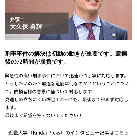
草津市 暴行事件 弁護士
草津市 恐喝事件 相談
弁護士
大久保 勇輝
刑事事件の解決は初動の動きが重要です。
逮捕
後の72時間が勝負です。
緊急性の高い刑事事件において迅速かつ丁寧に対応します。
どうしたいのか？最適な道筋は何なのか？ということについ
て，依頼者様の意思に基づいて対応します！
見通しの立ちにくい場合であっても、最後まで諦めず対応し
ます。
最後まで希望を捨てないでください！
近畿大学（Kindai Picks）のインタビュー記事は
こちら