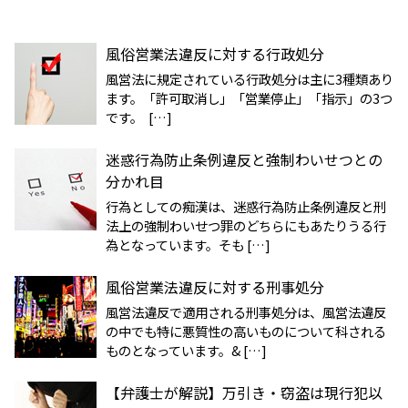
風俗営業法違反に対する行政処分
風営法に規定されている行政処分は主に3種類あり
ます。「許可取消し」「営業停止」「指示」の3つ
です。 […]
迷惑行為防止条例違反と強制わいせつとの
分かれ目
行為としての痴漢は、迷惑行為防止条例違反と刑
法上の強制わいせつ罪のどちらにもあたりうる行
為となっています。そも […]
風俗営業法違反に対する刑事処分
風営法違反で適用される刑事処分は、風営法違反
の中でも特に悪質性の高いものについて科される
ものとなっています。& […]
【弁護士が解説】万引き・窃盗は現行犯以