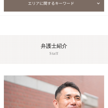
迷惑防止条例違反 逮捕
万引き 起訴 流れ
風営法違反 無許可営業
エリアに関するキーワード
刑事事件 証拠 謄写
覚せい剤 不起訴
迷惑防止条例違反 示談金 費用
窃盗事件 判例
風営法違反 逮捕
刑事事件 訴え
薬物事件 裁判所
迷惑防止条例違反 暴言
万引き 高校生
風営法違反 摘発
刑事事件 異議申し立て
麻薬取締法違反
迷惑防止条例違反 親告罪
盗撮事件 草津市
万引き 罰金
風営法違反 量刑
刑事事件 弁護士費用
薬物事件 小学生
迷惑防止条例違反 訴え方
刑事事件 相談 大津市
窃盗事件 示談
風営法違反 名義貸し
心神喪失 無罪
迷惑防止条例違反 始末書
草津市 傷害事件 弁護士
風営法違反
執行猶予 条件
迷惑防止条例違反 懲役
京都市 刑事事件
風営法違反 量刑相場
刑事事件 懲戒処分 タイミング
迷惑防止条例 防犯カメラ 後日逮捕
大津市 暴行事件 弁護士
風営法違反 懲役
刑事事件 民事事件 違い
弁護士紹介
迷惑防止条例違反 量刑
京都市 傷害事件 弁護士
風営法違反 罰則
闇バイト 逮捕
迷惑防止条例違反 刑罰
盗撮事件 京都市
Staff
風営法 深夜営業
刑事事件 調書 種類
迷惑防止条例違反 不起訴
大津市 恐喝事件 相談
刑事事件 示談書
迷惑防止条例違反 弁護士
刑事事件 相談 京都市
刑事事件 懲戒解雇
迷惑防止条例違反 電車内
京都市 わいせつ事件
刑事事件 着手金
大津市 傷害事件 弁護士
刑事事件 陳述書
京都市 暴行事件 弁護士
刑事事件
大津市 刑事事件
刑事事件 慰謝料請求
盗撮事件 大津市
京都市 恐喝事件 相談
刑事事件 相談 草津市