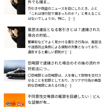
外でも捕ま...
万引きや窃盗のニュースを目にしたとき、ふと
「これは現行犯で捕まったのか？」と考えること
はないでしょうか。特に、 […]
風営法違反となる客引きとは？逮捕された
場合の対処...
繁華街などでよく見かける客引き行為は、風営法
や迷惑防止条例による規制の対象となっており、
違反すると厳しい罰則が […]
恐喝罪で逮捕された場合のその後の流れや
対処法につ...
〇恐喝罪とは恐喝罪は、人を脅して財物を交付さ
せることを犯罪としており、カツアゲ行為が典型
的な恐喝罪にあたる行為 […]
不同意性交等罪の冤罪を回避したい｜どん
な証拠が有...