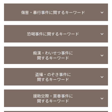
傷害・暴行事件に関するキーワード
傷害事件 懲役
恐喝事件に関するキーワード
傷害事件 被害 弁護士
過失傷害 傷害 違い
暴行事件 不起訴
恐喝 犯罪
精神的苦痛 傷害罪
痴漢・わいせつ事件に
恐喝未遂 刑罰
関するキーワード
傷害事件 時効
恐喝 認めない
傷害事件 当たり屋
恐喝事件
傷害事件 示談金
強制わいせつ 罰則
恐喝 逮捕
盗撮・のぞき事件に
傷害事件 相手弁護士
迷惑行為防止条例違反 罰則
関するキーワード
恐喝罪 構成要件
傷害事件 慰謝料
不同意性交等罪 証拠
恐喝事件 執行猶予
暴行罪 警察 動かない
強制わいせつ罪 法律
恐喝 弁護士
のぞき事件
暴行事件 懲役
痴漢 時効
援助交際・買春事件に
恐喝事件 時効
盗撮 罰金刑
会社 暴行事件 被害届
関するキーワード
強制わいせつ 証拠ない
恐喝事件 少年
盗撮 罰金刑 相場
暴行事件 慰謝料請求
強制わいせつ罪 医者
恐喝罪 強盗罪
撮影罪 時効