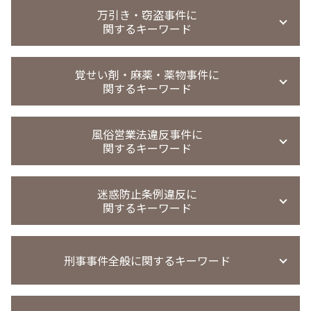
暴行事件 示談金
強制わいせつ 罰条
パパ活 逮捕
恐喝未遂 示談
盗撮 微罪処分
万引き・窃盗事件に
暴行 傷害 違い
迷惑行為防止条例違反 被害届取下げ
買春 懲戒処分
恐喝事件 裁判
関するキーワード
覗き 時効
傷害事件
強制わいせつ 微罪処分
援助交際 罪
恐喝事件 起訴
無実 弁護士
傷害事件 弁護士
強制 わいせつ 時効
買春防止法 条例
恐喝事件 判決
盗撮 示談金 相場
窃盗事件 判決
傷害事件 罰金
強制わいせつ 示談 不起訴
買春事件
覚せい剤・麻薬・薬物事件に
恐喝事件 懲役
撮影罪 初犯
万引き 不起訴 懲戒処分
傷害事件 慰謝料 相場 全治1週間
痴漢冤罪 弁護士
関するキーワード
援助交際 刑法
恐喝 弁護士 相談
盗撮 懲戒解雇
窃盗 時効 何年
迷惑行為防止条例違反 少年事件
買春 違法性
恐喝事件 示談金
盗撮 弁護士 相談
窃盗事件
強制わいせつ罪 示談金
買春 懲戒解雇
覚醒剤 不起訴
恐喝事件 無罪
盗撮 懲戒処分
窃盗事件 示談金 相場
風俗営業法違反事件に
迷惑行為防止条例違反 家庭裁判所 処分
買春 事件
覚醒剤 再犯 保釈
無実 弁護
関するキーワード
万引き 不起訴
強制わいせつ 示談
買春 法律違反
麻薬取締法違反 量刑
覗き 罰則
万引き 起訴率
強制わいせつ どこから
援助 交際 事件
麻薬取締法違反 罰則
のぞき 犯罪名
万引き 現行犯以外
風営法 従業員名簿
強制わいせつ 慰謝料請求
児童 買春 弁護士 相談
薬物事件
迷惑防止条例違反に
覗き 犯罪
窃盗事件 起訴までの日数
風営法違反 従業員
強制わいせつ 不起訴
買春 時効
関するキーワード
薬物事件 少年
窃盗事件 共謀
風営法 違反 契約
麻薬取締法違反 刑期
窃盗事件 裁判
風営法違反 通報
覚醒剤 所持 初犯
迷惑防止条例違反
窃盗事件 時効
風営法違反 退去強制
覚せい剤 売買 罪
刑事事件全般に関するキーワード
迷惑防止条例違反 被害届
刑罰 過料 違い
客引き 違法
薬物事件 判例
迷惑防止条例違反 罰金
窃盗 時効
風営法違反 罰則 没収
覚せい剤 売人
迷惑防止条例違反 ダフ屋行為 罰則
窃盗事件 示談書
風営法違反 逮捕された場合
刑事事件 実名報道 メリット
覚醒剤取締法違反 量刑