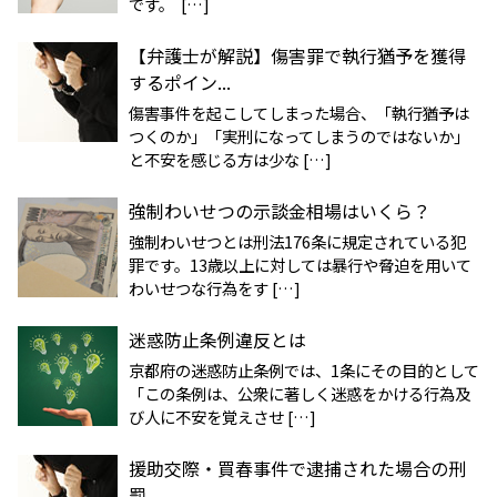
です。 […]
【弁護士が解説】傷害罪で執行猶予を獲得
するポイン...
傷害事件を起こしてしまった場合、「執行猶予は
つくのか」「実刑になってしまうのではないか」
と不安を感じる方は少な […]
強制わいせつの示談金相場はいくら？
強制わいせつとは刑法176条に規定されている犯
罪です。13歳以上に対しては暴行や脅迫を用いて
わいせつな行為をす […]
迷惑防止条例違反とは
京都府の迷惑防止条例では、1条にその目的として
「この条例は、公衆に著しく迷惑をかける行為及
び人に不安を覚えさせ […]
援助交際・買春事件で逮捕された場合の刑
罰