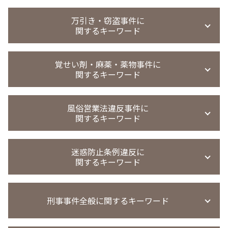
恐喝事件 無罪
盗撮 弁護士 相談
傷害事件 罰金
強制わいせつ罪 法律
買春 時効
恐喝事件 起訴
のぞき事件
万引き・窃盗事件に
傷害事件 被害 弁護士
不同意性交等罪 証拠
買春事件
恐喝 犯罪
関するキーワード
無実 弁護士
暴行罪 警察 動かない
痴漢冤罪 弁護士
援助交際 刑法
恐喝 認めない
無実 弁護
傷害事件 当たり屋
強制わいせつ罪 医者
児童 買春 弁護士 相談
恐喝事件
撮影罪 時効
万引き 起訴率
暴行事件 示談金
強制わいせつ 示談金
援助交際 罪
覚せい剤・麻薬・薬物事件に
恐喝 逮捕
撮影罪 初犯
窃盗事件 時効
暴行事件 被害届 流れ
痴漢 時効
関するキーワード
援助 交際 事件
恐喝事件 示談金
盗撮 罰金刑 相場
窃盗事件
強制わいせつ 示談 不起訴
買春防止法 条例
恐喝事件 時効
盗撮 微罪処分
窃盗事件 共謀
迷惑行為防止条例違反 少年事件
買春 懲戒解雇
覚醒剤取締法違反 量刑
恐喝事件 裁判
覗き 犯罪
窃盗事件 示談
風俗営業法違反事件に
迷惑行為防止条例違反 強制わいせつ
買春 事件
薬物事件 小学生
盗撮 懲戒処分
関するキーワード
万引き 起訴 流れ
強制わいせつ 慰謝料請求
買春 法律違反
覚せい剤 売買 罪
覗き 罰則
窃盗事件 判決
強制わいせつ 示談
買春 懲戒処分
覚せい剤 不起訴
盗撮 示談金 相場
窃盗事件 起訴までの日数
風営法違反 罰則
迷惑行為防止条例違反 家庭裁判所 処分
買春 違法性
薬物事件 少年
迷惑防止条例違反に
盗撮 罰金刑
万引き 罰金
風営法違反 量刑相場
強制わいせつ 不起訴
パパ活 逮捕
関するキーワード
麻薬取締法違反 刑期
窃盗 時効
風営法 違反 契約
薬物事件 判例
万引き 不起訴
風営法違反 従業員
覚醒剤 所持 初犯
迷惑防止条例違反 示談金 費用
万引き 不起訴 懲戒処分
風営法違反 無許可営業
麻薬取締法違反
刑事事件全般に関するキーワード
迷惑防止条例違反 量刑
窃盗 時効 何年
風営法 深夜営業
覚せい剤 売人
迷惑防止条例違反 訴え方
窃盗事件 裁判
風営法違反 摘発
薬物事件 裁判所
迷惑防止条例違反 刑罰