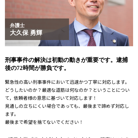
盗撮事件 草津市
京都市 傷害事件 弁護士
京都市 暴行事件 弁護士
弁護士
大久保 勇輝
刑事事件の解決は初動の動きが重要です。
逮捕
後の72時間が勝負です。
緊急性の高い刑事事件において迅速かつ丁寧に対応します。
どうしたいのか？最適な道筋は何なのか？ということについ
て，依頼者様の意思に基づいて対応します！
見通しの立ちにくい場合であっても、最後まで諦めず対応し
ます。
最後まで希望を捨てないでください！