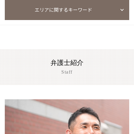
万引き 高校生
風営法違反 量刑
刑事事件 異議申し立て
薬物事件
迷惑防止条例違反
窃盗事件 示談書
風営法違反 退去強制
エリアに関するキーワード
刑事事件 実名報道 メリット
麻薬取締法違反 罰則
迷惑防止条例違反 逮捕
刑罰 過料 違い
風営法違反
執行猶予 条件
覚醒剤 再犯 保釈
迷惑防止条例違反 弁護士
窃盗事件 判例
風営法 従業員名簿
刑事事件 示談書
覚醒剤 不起訴
迷惑防止条例 防犯カメラ 後日逮捕
盗撮事件 京都市
窃盗事件 示談金 相場
風営法違反 逮捕
刑事事件
麻薬取締法違反 量刑
迷惑防止条例違反 ダフ屋行為 罰則
草津市 暴行事件 弁護士
万引き 現行犯以外
風営法違反 通報
刑事事件 弁護士費用
迷惑防止条例違反 被害届
京都市 恐喝事件 相談
風営法違反 懲役
心神喪失 無罪
迷惑防止条例違反 罰金
大津市 暴行事件 弁護士
風営法違反 逮捕された場合
刑事事件 民事事件 違い
迷惑防止条例違反 暴言
刑事事件 相談 大津市
風営法違反 罰則 没収
刑事事件 訴え
弁護士紹介
迷惑防止条例違反 始末書
刑事事件 相談 京都市
風営法違反 名義貸し
刑事事件 調書 種類
迷惑防止条例違反 電車内
草津市 傷害事件 弁護士
Staff
客引き 違法
刑事事件 着手金
迷惑防止条例違反 懲役
大津市 刑事事件
刑事事件 懲戒解雇
迷惑防止条例違反 不起訴
草津市 恐喝事件 相談
刑事事件 陳述書
迷惑防止条例違反 親告罪
盗撮事件 大津市
刑事事件 懲戒処分 タイミング
京都市 わいせつ事件
闇バイト 逮捕
京都市 刑事事件
刑事事件 慰謝料請求
刑事事件 相談 草津市
刑事事件 証拠 謄写
大津市 傷害事件 弁護士
大津市 恐喝事件 相談