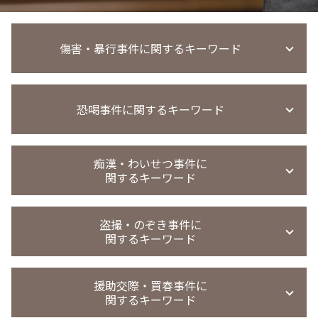
傷害・暴行事件に関するキーワード
傷害罪 執行猶予
恐喝事件に関するキーワード
傷害事件 相手弁護士
会社 暴行事件 被害届
暴行事件 不起訴
恐喝 弁護士 相談
暴行事件 慰謝料請求
痴漢・わいせつ事件に
恐喝事件 懲役
関するキーワード
傷害罪 初犯
恐喝事件 判決
傷害事件 時効
恐喝未遂 刑罰
傷害事件 懲役
強制わいせつ 証拠ない
恐喝罪 構成要件
盗撮・のぞき事件に
傷害事件 慰謝料
強制わいせつ 罰則
関するキーワード
恐喝 弁護士
傷害事件 慰謝料 相場 全治1週間
強制 わいせつ 時効
恐喝事件 少年
傷害事件 示談金
強制わいせつ罪 示談金
恐喝未遂 示談
盗撮 懲戒解雇
傷害事件
強制わいせつ どこから
援助交際・買春事件に
恐喝事件 執行猶予
のぞき 犯罪名
過失傷害 傷害 違い
関するキーワード
迷惑行為防止条例違反 罰則
恐喝罪 強盗罪
覗き 時効
暴行事件 懲役
迷惑行為防止条例違反 被害届取下げ