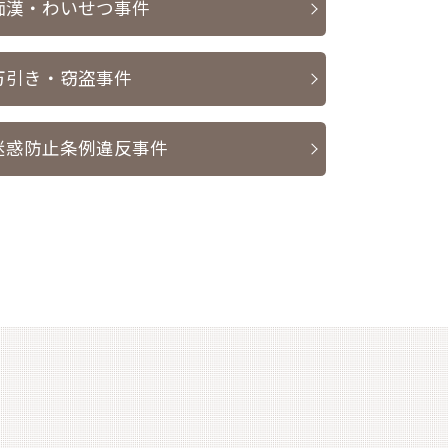
痴漢・わいせつ事件
万引き・窃盗事件
迷惑防止条例違反事件