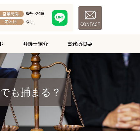
8時～24時
営業時間
なし
定休日
CONTACT
ド
弁護士紹介
事務所概要
外でも捕まる？