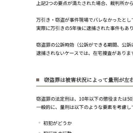
上記
2
つの要点が満たされた場合、裁判所か
万引き・窃盗が事件現場でバレなかったとし
実際に万引きの
5
年後に逮捕された事件もあ
窃盗罪の公訴時効（公訴ができる期間、公訴
逮捕されないケースでは、在宅捜査がありま
窃盗罪は被害状況によって量刑が左
窃盗罪の法定刑は、
10
年以下の懲役または
50
一般的に、量刑は以下のような要素を考慮し
初犯がどうか