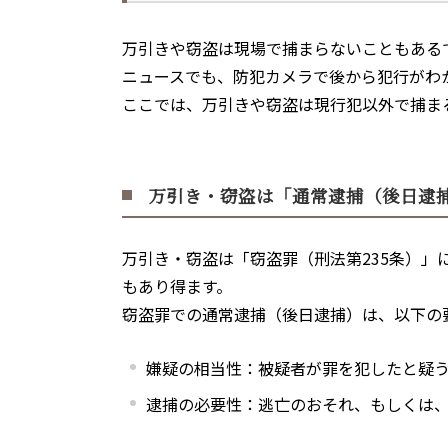
万引きや窃盗は現場で捕まらないこともある
ニュースでも、防犯カメラで後から犯行がわ
ここでは、万引きや窃盗は現行犯以外で捕ま
万引き・窃盗は「通常逮捕（後日逮
万引き・窃盗は「窃盗罪（刑法第
235
条）」
もあり得ます。
窃盗罪での通常逮捕（後日逮捕）は、以下の
嫌疑の相当性：被疑者が罪を犯したと疑
逮捕の必要性：逃亡のおそれ、もしくは