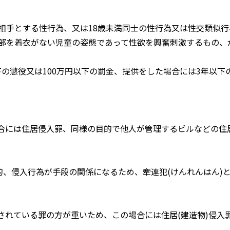
相手とする性行為、又は18歳未満同士の性行為又は性交類似行
一部を着衣がない児童の姿態であって性欲を興奮刺激するもの、
の懲役又は100万円以下の罰金、提供をした場合には3年以下
合には住居侵入罪、同様の目的で他人が管理するビルなどの住
的、侵入行為が手段の関係になるため、牽連犯(けんれんはん)
れている罪の方が重いため、この場合には住居(建造物)侵入罪