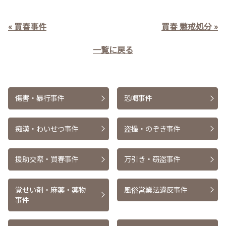
« 買春事件
買春 懲戒処分 »
一覧に戻る
傷害・暴行事件
恐喝事件
痴漢・わいせつ事件
盗撮・のぞき事件
援助交際・買春事件
万引き・窃盗事件
覚せい剤・麻薬・薬物
風俗営業法違反事件
事件