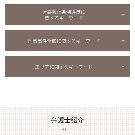
痴漢 時効
買春 事件
覚醒剤 不起訴
無実 弁護
窃盗事件 示談
風営法違反 逮捕
強制わいせつ罪 法律
買春 懲戒解雇
覚醒剤 再犯 保釈
迷惑防止条例違反に
のぞき事件
窃盗事件 判例
風営法違反 通報
強制わいせつ 不起訴
買春防止法 条例
関するキーワード
薬物事件 少年
窃盗事件 裁判
風営法違反 名義貸し
薬物事件
万引き 罰金
風営法違反 摘発
覚せい剤 売買 罪
迷惑防止条例違反 弁護士
窃盗事件 起訴までの日数
風営法違反 無許可営業
覚醒剤 所持 初犯
刑事事件全般に関するキーワード
迷惑防止条例違反 懲役
万引き 高校生
風営法違反 罰則 没収
麻薬取締法違反 量刑
迷惑防止条例違反 電車内
万引き 起訴 流れ
風営法違反 懲役
麻薬取締法違反 罰則
迷惑防止条例違反 訴え方
窃盗 時効
風営法 従業員名簿
刑事事件 異議申し立て
麻薬取締法違反
迷惑防止条例違反 ダフ屋行為 罰則
窃盗事件
客引き 違法
エリアに関するキーワード
刑事事件 民事事件 違い
覚せい剤 売人
迷惑防止条例違反
窃盗事件 時効
風営法違反 量刑
刑事事件 訴え
薬物事件 裁判所
迷惑防止条例違反 始末書
窃盗事件 共謀
風営法 違反 契約
刑事事件 調書 種類
薬物事件 判例
迷惑防止条例違反 暴言
盗撮事件 草津市
万引き 起訴率
風営法違反
刑事事件 示談書
覚せい剤 不起訴
迷惑防止条例違反 親告罪
大津市 暴行事件 弁護士
刑罰 過料 違い
風営法違反 量刑相場
刑事事件
迷惑防止条例 防犯カメラ 後日逮捕
草津市 暴行事件 弁護士
風営法違反 退去強制
刑事事件 陳述書
迷惑防止条例違反 罰金
大津市 傷害事件 弁護士
風営法違反 逮捕された場合
刑事事件 懲戒処分 タイミング
迷惑防止条例違反 被害届
京都市 傷害事件 弁護士
風営法違反 従業員
闇バイト 逮捕
弁護士紹介
迷惑防止条例違反 不起訴
盗撮事件 大津市
風営法違反 罰則
刑事事件 実名報道 メリット
迷惑防止条例違反 示談金 費用
刑事事件 相談 草津市
Staff
風営法 深夜営業
刑事事件 着手金
迷惑防止条例違反 量刑