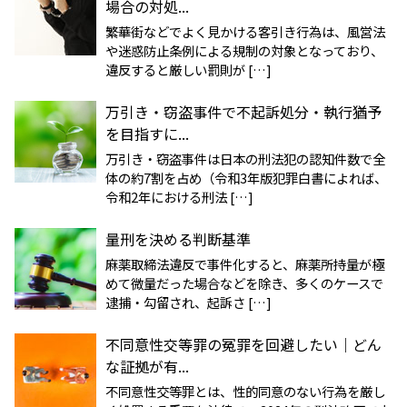
場合の対処...
繁華街などでよく見かける客引き行為は、風営法
や迷惑防止条例による規制の対象となっており、
違反すると厳しい罰則が […]
万引き・窃盗事件で不起訴処分・執行猶予
を目指すに...
万引き・窃盗事件は日本の刑法犯の認知件数で全
体の約7割を占め（令和3年版犯罪白書によれば、
令和2年における刑法 […]
量刑を決める判断基準
麻薬取締法違反で事件化すると、麻薬所持量が極
めて微量だった場合などを除き、多くのケースで
逮捕・勾留され、起訴さ […]
不同意性交等罪の冤罪を回避したい｜どん
な証拠が有...
不同意性交等罪とは、性的同意のない行為を厳し