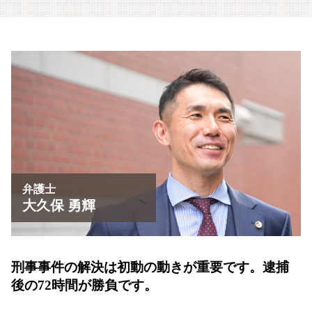
大津市 刑事事件
刑事事件 慰謝料請求
迷惑防止条例違反 刑罰
盗撮事件 京都市
執行猶予 条件
迷惑防止条例違反 逮捕
大津市 恐喝事件 相談
刑事事件 懲戒解雇
京都市 刑事事件
刑事事件 証拠 謄写
草津市 傷害事件 弁護士
刑事事件 弁護士費用
刑事事件 相談 京都市
心神喪失 無罪
草津市 恐喝事件 相談
京都市 恐喝事件 相談
刑事事件 相談 大津市
京都市 わいせつ事件
京都市 暴行事件 弁護士
弁護士
大久保 勇輝
刑事事件の解決は初動の動きが重要です。
逮捕
後の72時間が勝負です。