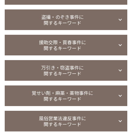
恐喝事件
傷害罪 初犯
恐喝事件 執行猶予
傷害事件 弁護士
強制わいせつ 慰謝料請求
恐喝事件 示談金
盗撮・のぞき事件に
暴行事件 示談金
強制 わいせつ 時効
関するキーワード
恐喝事件 少年
過失傷害 傷害 違い
不同意性交等罪 証拠
恐喝事件 裁判
会社 暴行事件 被害届
強制わいせつ 罰則
恐喝 弁護士 相談
覗き 罰則
傷害事件 慰謝料
強制わいせつ 証拠ない
援助交際・買春事件に
恐喝事件 起訴
盗撮 弁護士 相談
精神的苦痛 傷害罪
関するキーワード
強制わいせつ どこから
恐喝 認めない
盗撮 懲戒処分
傷害事件 相手弁護士
強制わいせつ 微罪処分
恐喝 弁護士
盗撮 示談金 相場
暴行 傷害 違い
強制わいせつ 示談
買春 時効
恐喝事件 時効
盗撮 微罪処分
万引き・窃盗事件に
暴行事件 懲役
迷惑行為防止条例違反 罰則
児童 買春 弁護士 相談
恐喝事件 判決
関するキーワード
覗き 時効
暴行罪 警察 動かない
迷惑行為防止条例違反 被害届取下げ
買春 法律違反
恐喝未遂 刑罰
撮影罪 初犯
暴行事件 慰謝料請求
強制わいせつ 示談 不起訴
買春事件
恐喝事件 懲役
無実 弁護士
窃盗事件 判決
暴行事件 不起訴
迷惑行為防止条例違反 少年事件
買春 懲戒処分
覚せい剤・麻薬・薬物事件に
恐喝 逮捕
撮影罪 時効
窃盗 時効 何年
傷害事件
強制わいせつ 示談金
関するキーワード
パパ活 逮捕
恐喝罪 強盗罪
のぞき 犯罪名
窃盗事件 示談書
強制わいせつ罪 医者
援助 交際 事件
恐喝未遂 示談
盗撮 懲戒解雇
万引き 不起訴 懲戒処分
迷惑行為防止条例違反 家庭裁判所 処分
援助交際 刑法
覚醒剤取締法違反 量刑
恐喝 犯罪
覗き 犯罪
万引き 現行犯以外
風俗営業法違反事件に
痴漢冤罪 弁護士
買春 違法性
麻薬取締法違反 刑期
盗撮 罰金刑 相場
関するキーワード
窃盗事件 示談金 相場
迷惑行為防止条例違反 強制わいせつ
援助交際 罪
薬物事件 小学生
盗撮 罰金刑
万引き 不起訴