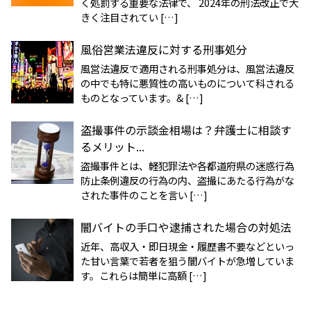
く処罰する重要な法律で、 2024年の刑法改正で大
きく注目されてい […]
風俗営業法違反に対する刑事処分
風営法違反で適用される刑事処分は、風営法違反
の中でも特に悪質性の高いものについて科される
ものとなっています。& […]
盗撮事件の示談金相場は？弁護士に相談す
るメリット...
盗撮事件とは、軽犯罪法や各都道府県の迷惑行為
防止条例違反の行為の内、盗撮にあたる行為がな
された事件のことを言い […]
闇バイトの手口や逮捕された場合の対処法
近年、高収入・即日現金・履歴書不要などといっ
た甘い言葉で若者を狙う闇バイトが急増していま
す。これらは簡単に高額 […]