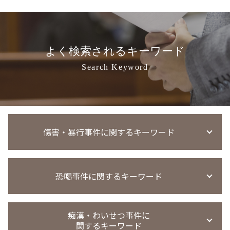
よく検索されるキーワード
Search Keyword
傷害・暴行事件に関するキーワード
傷害事件 示談金
恐喝事件に関するキーワード
傷害事件 当たり屋
傷害罪 執行猶予
傷害事件 時効
恐喝罪 構成要件
傷害事件 罰金
痴漢・わいせつ事件に
恐喝事件 無罪
関するキーワード
傷害事件 懲役