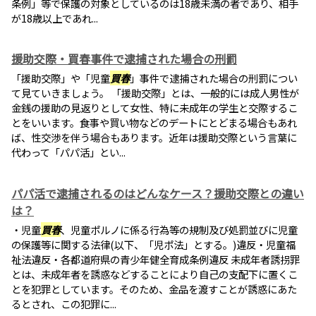
条例」等で保護の対象としているのは18歳未満の者であり、相手
が18歳以上であれ...
援助交際・買春事件で逮捕された場合の刑罰
「援助交際」や「児童
買春
」事件で逮捕された場合の刑罰につい
て見ていきましょう。 「援助交際」とは、一般的には成人男性が
金銭の援助の見返りとして女性、特に未成年の学生と交際するこ
とをいいます。食事や買い物などのデートにとどまる場合もあれ
ば、性交渉を伴う場合もあります。近年は援助交際という言葉に
代わって「パパ活」とい...
パパ活で逮捕されるのはどんなケース？援助交際との違い
は？
・児童
買春
、児童ポルノに係る行為等の規制及び処罰並びに児童
の保護等に関する法律(以下、「児ポ法」とする。)違反・児童福
祉法違反・各都道府県の青少年健全育成条例違反 未成年者誘拐罪
とは、未成年者を誘惑などすることにより自己の支配下に置くこ
とを犯罪としています。そのため、金品を渡すことが誘惑にあた
るとされ、この犯罪に...