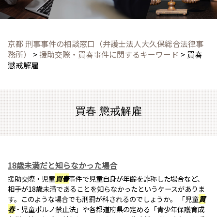
京都 刑事事件の相談窓口（弁護士法人大久保総合法律事
務所）
>
援助交際・買春事件に関するキーワード
>
買春
懲戒解雇
買春 懲戒解雇
18歳未満だと知らなかった場合
援助交際・児童
買春
事件で児童自身が年齢を詐称した場合など、
相手が18歳未満であることを知らなかったというケースがありま
す。このような場合でも刑罰が科されるのでしょうか。 「児童
買
春
・児童ポルノ禁止法」や各都道府県の定める「青少年保護育成