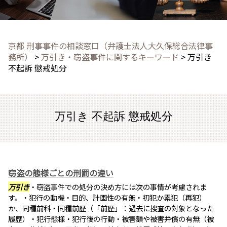
京都 刑事事件の相談窓口（弁護士法人大久保総合法律事
務所）
>
万引き・窃盗事件に関するキーワード
>
万引き
不起訴 懲戒処分
万引き 不起訴 懲戒処分
窃盗の態様ごとの刑罰の違い
万引き
・窃盗事件での処分の決め方には次の事情が考慮されま
す。・犯行の動機・目的、計画性の有無・初犯か累犯（再犯）
か、同種前科・同種前歴（「前歴」：過去に捜査の対象となった
履歴）・犯行態様・犯行後の行動・被害額や被害弁償の有無（被