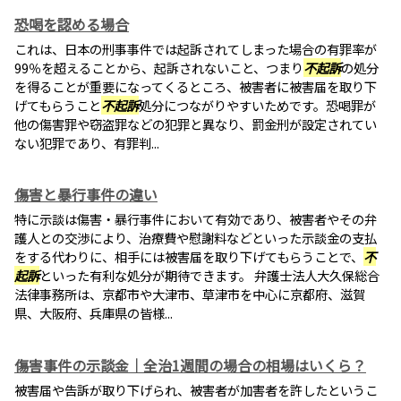
恐喝を認める場合
これは、日本の刑事事件では起訴されてしまった場合の有罪率が
99％を超えることから、起訴されないこと、つまり
不起訴
の処分
を得ることが重要になってくるところ、被害者に被害届を取り下
げてもらうこと
不起訴
処分につながりやすいためです。恐喝罪が
他の傷害罪や窃盗罪などの犯罪と異なり、罰金刑が設定されてい
ない犯罪であり、有罪判...
傷害と暴行事件の違い
特に示談は傷害・暴行事件において有効であり、被害者やその弁
護人との交渉により、治療費や慰謝料などといった示談金の支払
をする代わりに、相手には被害届を取り下げてもらうことで、
不
起訴
といった有利な処分が期待できます。 弁護士法人大久保総合
法律事務所は、京都市や大津市、草津市を中心に京都府、滋賀
県、大阪府、兵庫県の皆様...
傷害事件の示談金｜全治1週間の場合の相場はいくら？
被害届や告訴が取り下げられ、被害者が加害者を許したというこ