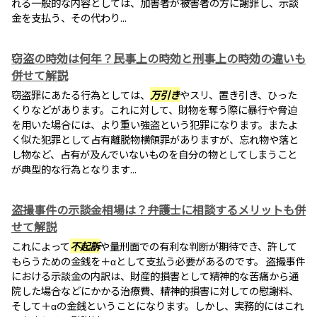
れる一般的な内容としては、加害者が被害者の方に謝罪し、示談
金を支払う、その代わり...
窃盗の時効は何年？民事上の時効と刑事上の時効の違いも
併せて解説
窃盗罪にあたる行為としては、
万引き
やスリ、置き引き、ひった
くりなどがあります。これに対して、財物を奪う際に暴行や脅迫
を用いた場合には、より重い強盗という犯罪になります。またよ
く似た犯罪として占有離脱物横領罪がありますが、忘れ物や落と
し物など、占有が及んでいないものを自分の物としてしまうこと
が典型的な行為となります...
盗撮事件の示談金相場は？弁護士に相談するメリットも併
せて解説
これによって
不起訴
や量刑面での有利な判断が期待でき、許して
もらうための金銭を＋αとして支払う必要があるのです。 盗撮事件
における示談金の内訳は、財産的損害として精神的な苦痛から通
院した場合などにかかる治療費、精神的損害に対しての慰謝料、
そして＋αの金銭ということになります。しかし、実務的にはこれ