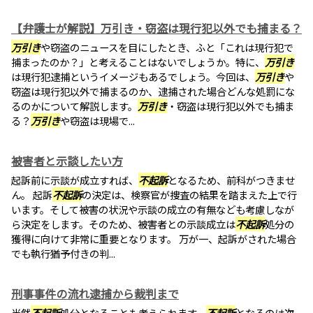
【弁護士が解説】万引き・窃盗は現行犯以外でも捕まる？
万引き
や窃盗のニュースを目にしたとき、ふと「これは現行犯で
捕まったのか？」と考えることはないでしょうか。特に、
万引き
は現行犯逮捕というイメージもあるでしょう。今回は、
万引き
や
窃盗は現行犯以外で捕まるのか、逮捕された場合どんな処罰にな
るのかについて解説します。
万引き
・窃盗は現行犯以外でも捕ま
る？
万引き
や窃盗は現場で...
被害者と示談したい方
起訴前に示談が成立すれば、
不起訴
となるため、前科がつきませ
ん。 起訴
不起訴
の決定は、検察官が捜査の結果を踏まえた上で行
います。そして被害の状況や示談の成立の有無なども考慮しなが
ら決定をします。そのため、被害者との示談成立は
不起訴
処分の
獲得に向けて非常に重要となります。 万が一、起訴がされた場合
でも執行猶予付きの判...
刑事事件の流れ逮捕から裁判まで
当然
不起訴
処分となることも考えられます。
不起訴
となるのは次