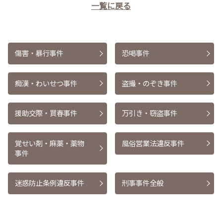
一覧に戻る
傷害・暴行事件
恐喝事件
痴漢・わいせつ事件
盗撮・のぞき事件
援助交際・買春事件
万引き・窃盗事件
覚せい剤・麻薬・薬物
風俗営業法違反事件
事件
迷惑防止条例違反事件
刑事事件全般