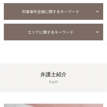
窃盗事件 裁判
風営法違反 量刑
覚せい剤 売人
迷惑防止条例違反 ダフ屋行為 罰則
万引き 不起訴 懲戒処分
風営法違反
覚醒剤 再犯 保釈
刑事事件全般に関するキーワード
迷惑防止条例違反 示談金 費用
刑罰 過料 違い
風営法違反 罰則 没収
薬物事件 少年
迷惑防止条例違反
窃盗事件 示談書
風営法違反 通報
麻薬取締法違反
迷惑防止条例違反 始末書
万引き 現行犯以外
風営法違反 退去強制
刑事事件 懲戒解雇
覚せい剤 不起訴
迷惑防止条例違反 電車内
窃盗 時効 何年
風営法 従業員名簿
エリアに関するキーワード
刑事事件 着手金
薬物事件 小学生
迷惑防止条例違反 不起訴
窃盗事件 判例
風営法違反 量刑相場
闇バイト 逮捕
覚醒剤 所持 初犯
迷惑防止条例違反 逮捕
万引き 起訴 流れ
風営法違反 罰則
刑事事件 懲戒処分 タイミング
覚せい剤 売買 罪
迷惑防止条例違反 暴言
盗撮事件 草津市
窃盗事件 判決
風営法違反 逮捕
刑事事件 弁護士費用
薬物事件 裁判所
迷惑防止条例違反 刑罰
刑事事件 相談 草津市
万引き 罰金
客引き 違法
刑事事件 民事事件 違い
迷惑防止条例違反 量刑
京都市 傷害事件 弁護士
風営法違反 無許可営業
心神喪失 無罪
迷惑防止条例 防犯カメラ 後日逮捕
盗撮事件 京都市
風営法違反 逮捕された場合
刑事事件 異議申し立て
迷惑防止条例違反 罰金
京都市 わいせつ事件
風営法違反 摘発
刑事事件 陳述書
弁護士紹介
迷惑防止条例違反 弁護士
大津市 恐喝事件 相談
風営法違反 名義貸し
刑事事件 示談書
迷惑防止条例違反 懲役
京都市 暴行事件 弁護士
Staff
風営法違反 懲役
刑事事件
迷惑防止条例違反 被害届
盗撮事件 大津市
刑事事件 訴え
迷惑防止条例違反 親告罪
草津市 傷害事件 弁護士
刑事事件 調書 種類
迷惑防止条例違反 訴え方
大津市 刑事事件
刑事事件 証拠 謄写
大津市 傷害事件 弁護士
刑事事件 実名報道 メリット