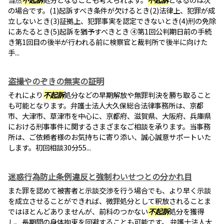
の場合です。(1)起訴すべき条件が欠けるとき(2)法律上、犯罪が成
立しないとき(3)証拠上、犯罪事実を認定できないとき(4)刑の免除
にあたるとき(5)起訴を猶予すべきとき ④第1回公判期日前の手続
き第1回目の後半が行われる前に検察官と裁判所で後半に向けた
手...
盗撮やのぞきの無実の証明
それにより
不起訴
処分などの早期解放や無罪判決を勝ち取ること
も可能となります。弁護士法人大久保総合法律事務所は、京都
市、大津市、草津市を中心に、京都府、滋賀県、大阪府、兵庫県
における刑事事件に関するさまざまなご相談を承ります。当事務
所は、ご依頼者様のお気持ちに寄り添い、誠心誠意サポートいた
します。初回相談30分55...
迷惑行為防止条例違反と強制わいせつとの分かれ目
また罪を認めて被害者と示談交渉を行う場合でも、より早く示談
を成立させることができれば、微罪処分として釈放されることま
ではほとんどありませんが、前科のつかない
不起訴
処分を獲得
し、長期間の身体拘束を回避することも可能です。 弁護士法人大