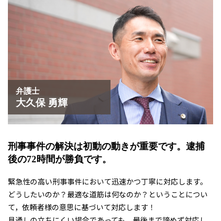
草津市 恐喝事件 相談
執行猶予 条件
京都市 恐喝事件 相談
刑事事件 慰謝料請求
刑事事件 相談 京都市
大津市 暴行事件 弁護士
草津市 暴行事件 弁護士
京都市 刑事事件
刑事事件 相談 大津市
弁護士
大久保 勇輝
刑事事件の解決は初動の動きが重要です。
逮捕
後の72時間が勝負です。
緊急性の高い刑事事件において迅速かつ丁寧に対応します。
どうしたいのか？最適な道筋は何なのか？ということについ
て，依頼者様の意思に基づいて対応します！
見通しの立ちにくい場合であっても、最後まで諦めず対応し