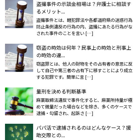
盗撮事件の示談金相場は？弁護士に相談す
るメリット...
盗撮事件とは、軽犯罪法や各都道府県の迷惑行為
防止条例違反の行為の内、盗撮にあたる行為がな
された事件のことを言い […]
窃盗の時効は何年？民事上の時効と刑事上
の時効の違...
窃盗罪とは、他人の財物をその占有者の意思に反
して自己や第三者の占有下に移すことにより成立
する犯罪です。簡単に言 […]
量刑を決める判断基準
麻薬取締法違反で事件化すると、麻薬所持量が極
めて微量だった場合などを除き、多くのケースで
逮捕・勾留され、起訴さ […]
パパ活で逮捕されるのはどんなケース？援
助交際との...