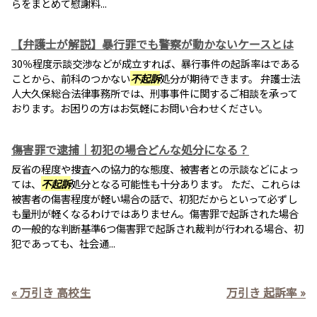
らをまとめて慰謝料...
【弁護士が解説】暴行罪でも警察が動かないケースとは
30％程度示談交渉などが成立すれば、暴行事件の起訴率はである
ことから、前科のつかない
不起訴
処分が期待できます。 弁護士法
人大久保総合法律事務所では、刑事事件に関するご相談を承って
おります。お困りの方はお気軽にお問い合わせください。
傷害罪で逮捕｜初犯の場合どんな処分になる？
反省の程度や捜査への協力的な態度、被害者との示談などによっ
ては、
不起訴
処分となる可能性も十分あります。 ただ、これらは
被害者の傷害程度が軽い場合の話で、初犯だからといって必ずし
も量刑が軽くなるわけではありません。傷害罪で起訴された場合
の一般的な判断基準6つ傷害罪で起訴され裁判が行われる場合、初
犯であっても、社会通...
« 万引き 高校生
万引き 起訴率 »