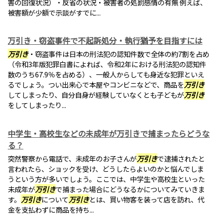
害の回復状況）・反省の状況・被害者の処罰感情の有無 例えば、
被害額が少額で示談がすでに...
万引き・窃盗事件で不起訴処分・執行猶予を目指すには
万引き
・窃盗事件は日本の刑法犯の認知件数で全体の約7割を占め
（令和3年版犯罪白書によれば、令和2年における刑法犯の認知件
数のうち67.9％を占める）、一般人からしても身近な犯罪といえ
るでしょう。つい出来心で本屋やコンビニなどで、商品を
万引き
してしまったり、自分自身が経験していなくとも子どもが
万引き
をしてしまったり...
中学生・高校生などの未成年が万引きで捕まったらどうな
る？
突然警察から電話で、未成年のお子さんが
万引き
で逮捕されたと
言われたら、ショックを受け、どうしたらよいのかと悩んでしま
うという方が多いでしょう。ここでは、中学生や高校生といった
未成年が
万引き
で捕まった場合にどうなるかについてみていきま
す。
万引き
について
万引き
とは、買い物客を装って店を訪れ、代
金を支払わずに商品を持ち...