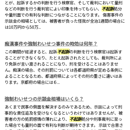
とが、起訴するかの判断を行う検察官、そして裁判において量刑
などの判断を行う裁判官によい印象を持ってもらい、
不起訴
処分
や量刑面での有利な判断につながることになります。 傷害事件の
示談金の相場としては、被害者が負った怪我が全治1週間の場合に
は10万円から50万...
痴漢事件や強制わいせつ事件の時効は何年？
この期間が経過すると、起訴
不起訴
の判断を行う検察官は起訴す
ることができなくなり、たとえ起訴されたとしても、裁判所によ
り免訴が言い渡されることになり、刑を受けることはありませ
ん。痴漢の場合、その刑罰については各都道府県が定める条例に
よることとなるため、都道府県によってその刑の重さに違いはあ
ります。京都府の場合には６...
強制わいせつの示談金相場はいくら？
あくまで民事の側面を解決するのみであるため、示談によって刑
事的な責任追及を受けなくなるというわけではありませんが、被
害者の方の処罰感情の薄れにより、
不起訴
処分や刑事裁判に至っ
た場合でも量刑の面で有利な判断が期待できます。 示談で合意さ