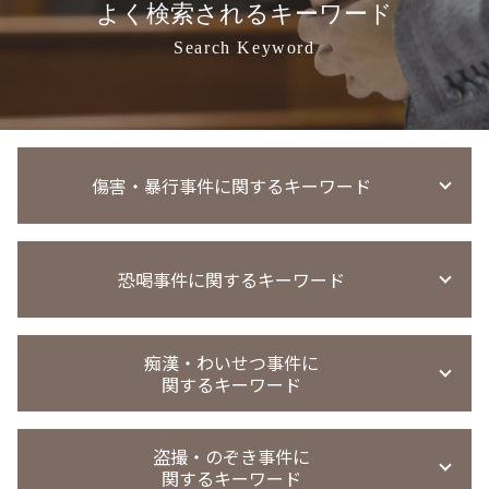
よく検索されるキーワード
Search Keyword
傷害・暴行事件に関するキーワード
傷害事件 相手弁護士
恐喝事件に関するキーワード
傷害事件 被害 弁護士
傷害罪 執行猶予
傷害事件 当たり屋
恐喝 逮捕
暴行事件 懲役
痴漢・わいせつ事件に
恐喝 弁護士 相談
関するキーワード
会社 暴行事件 被害届
恐喝事件 示談金
傷害事件 時効
恐喝事件 起訴
傷害事件 慰謝料 相場 全治1週間
強制わいせつ 微罪処分
恐喝 犯罪
盗撮・のぞき事件に
暴行事件 示談金
強制わいせつ 示談 不起訴
関するキーワード
恐喝 弁護士