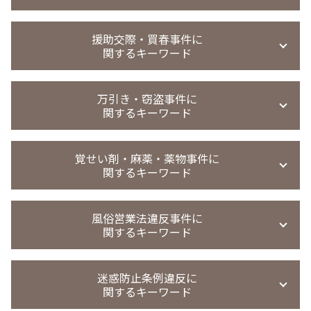
傷害事件 懲役
迷惑行為防止条例違反 罰則
恐喝 認めない
暴行事件 被害届 流れ
強制 わいせつ 時効
恐喝事件 裁判
盗撮 罰金刑 相場
傷害事件 慰謝料
不同意性交等罪 証拠
援助交際・買春事件に
恐喝事件 無罪
盗撮 懲戒解雇
傷害事件 示談金
関するキーワード
強制わいせつ罪 示談金
恐喝事件 時効
覗き 時効
暴行罪 警察 動かない
迷惑行為防止条例違反 少年事件
恐喝事件 少年
覗き 罰則
精神的苦痛 傷害罪
強制わいせつ 示談
買春 法律違反
恐喝事件 判決
覗き 犯罪
万引き・窃盗事件に
傷害罪 初犯
迷惑行為防止条例違反 強制わいせつ
買春防止法 条例
恐喝事件 執行猶予
関するキーワード
無実 弁護
暴行 傷害 違い
強制わいせつ 示談金
援助交際 刑法
恐喝未遂 刑罰
盗撮 微罪処分
過失傷害 傷害 違い
強制わいせつ 罰則
買春 懲戒解雇
恐喝罪 強盗罪
盗撮 懲戒処分
窃盗事件 起訴までの日数
暴行事件 慰謝料請求
迷惑行為防止条例違反 家庭裁判所 処分
買春 事件
覚せい剤・麻薬・薬物事件に
恐喝事件
無実 弁護士
窃盗事件 共謀
暴行事件 不起訴
強制わいせつ 罰条
関するキーワード
買春事件
恐喝未遂 示談
盗撮 示談金 相場
窃盗 時効
強制わいせつ罪 法律
パパ活 逮捕
恐喝事件 懲役
盗撮 弁護士 相談
窃盗事件 示談
強制わいせつ 不起訴
買春 時効
覚醒剤取締法違反 量刑
恐喝罪 構成要件
のぞき事件
窃盗事件
風俗営業法違反事件に
強制わいせつ どこから
援助 交際 事件
薬物事件
撮影罪 時効
関するキーワード
万引き 不起訴
迷惑行為防止条例違反 被害届取下げ
児童 買春 弁護士 相談
麻薬取締法違反 罰則
撮影罪 初犯
窃盗事件 時効
強制わいせつ 証拠ない
買春 違法性
麻薬取締法違反 量刑
のぞき 犯罪名
万引き 高校生
風営法 違反 契約
痴漢 時効
援助交際 罪
麻薬取締法違反 刑期
迷惑防止条例違反に
盗撮 罰金刑
万引き 起訴率
風営法違反 従業員
強制わいせつ 慰謝料請求
買春 懲戒処分
関するキーワード
薬物事件 判例
窃盗事件 示談金 相場
風営法 深夜営業
覚醒剤 不起訴