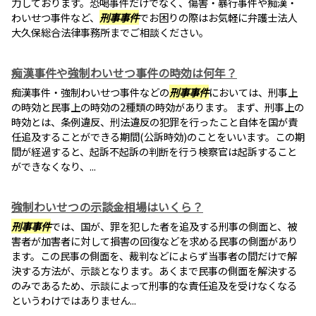
力しております。恐喝事件だけでなく、傷害・暴行事件や痴漢・
わいせつ事件など、
刑事事件
でお困りの際はお気軽に弁護士法人
大久保総合法律事務所までご相談ください。
痴漢事件や強制わいせつ事件の時効は何年？
痴漢事件・強制わいせつ事件などの
刑事事件
においては、刑事上
の時効と民事上の時効の2種類の時効があります。 まず、刑事上の
時効とは、条例違反、刑法違反の犯罪を行ったこと自体を国が責
任追及することができる期間(公訴時効)のことをいいます。この期
間が経過すると、起訴不起訴の判断を行う検察官は起訴すること
ができなくなり、...
強制わいせつの示談金相場はいくら？
刑事事件
では、国が、罪を犯した者を追及する刑事の側面と、被
害者が加害者に対して損害の回復などを求める民事の側面があり
ます。この民事の側面を、裁判などによらず当事者の間だけで解
決する方法が、示談となります。あくまで民事の側面を解決する
のみであるため、示談によって刑事的な責任追及を受けなくなる
というわけではありません...