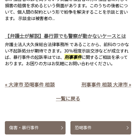
損害の賠償を求めるという側面があります。このうちの後者につ
いて、個人間の契約という形で紛争を解決することを示談と言い
ます。 示談金は被害者の...
【弁護士が解説】暴行罪でも警察が動かないケースとは
弁護士法人大久保総合法律事務所 であることから、前科のつかな
い不起訴処分が期待できます。30％程度示談交渉などが成立すれ
ば、暴行事件の起訴率はでは、
刑事事件
に関するご相談を承って
おります。お困りの方はお気軽にお問い合わせください。
« 大津市 恐喝事件 相談
刑事事件 相談 大津市 »
一覧に戻る
傷害・暴行事件
恐喝事件