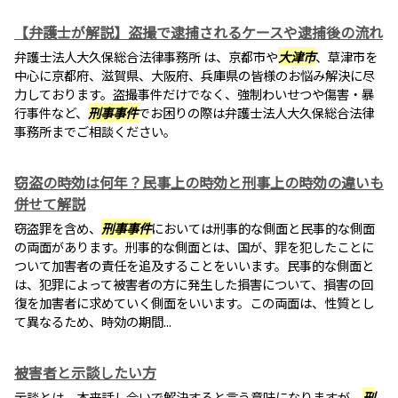
【弁護士が解説】盗撮で逮捕されるケースや逮捕後の流れ
弁護士法人大久保総合法律事務所 は、京都市や
大津市
、草津市を
中心に京都府、滋賀県、大阪府、兵庫県の皆様のお悩み解決に尽
力しております。盗撮事件だけでなく、強制わいせつや傷害・暴
行事件など、
刑事事件
でお困りの際は弁護士法人大久保総合法律
事務所までご相談ください。
窃盗の時効は何年？民事上の時効と刑事上の時効の違いも
併せて解説
窃盗罪を含め、
刑事事件
においては刑事的な側面と民事的な側面
の両面があります。刑事的な側面とは、国が、罪を犯したことに
ついて加害者の責任を追及することをいいます。民事的な側面と
は、犯罪によって被害者の方に発生した損害について、損害の回
復を加害者に求めていく側面をいいます。この両面は、性質とし
て異なるため、時効の期間...
被害者と示談したい方
示談とは、本来話し合いで解決すると言う意味になりますが、
刑