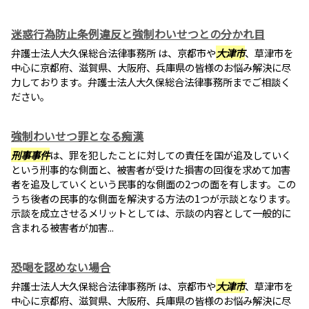
迷惑行為防止条例違反と強制わいせつとの分かれ目
弁護士法人大久保総合法律事務所 は、京都市や
大津市
、草津市を
中心に京都府、滋賀県、大阪府、兵庫県の皆様のお悩み解決に尽
力しております。弁護士法人大久保総合法律事務所までご相談く
ださい。
強制わいせつ罪となる痴漢
刑事事件
は、罪を犯したことに対しての責任を国が追及していく
という刑事的な側面と、被害者が受けた損害の回復を求めて加害
者を追及していくという民事的な側面の2つの面を有します。この
うち後者の民事的な側面を解決する方法の1つが示談となります。
示談を成立させるメリットとしては、示談の内容として一般的に
含まれる被害者が加害...
恐喝を認めない場合
弁護士法人大久保総合法律事務所 は、京都市や
大津市
、草津市を
中心に京都府、滋賀県、大阪府、兵庫県の皆様のお悩み解決に尽