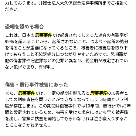
力しております。弁護士法人大久保総合法律事務所までご相談く
ださい。
恐喝を認める場合
これは、日本の
刑事事件
では起訴されてしまった場合の有罪率が
99％を超えることから、起訴されないこと、つまり不起訴の処分
を得ることが重要になってくるところ、被害者に被害届を取り下
げてもらうこと不起訴処分につながりやすいためです。恐喝罪が
他の傷害罪や窃盗罪などの犯罪と異なり、罰金刑が設定されてい
ない犯罪であり、有罪判...
傷害・暴行事件被害にあった
また、
刑事事件
では、一定の期間を越えると
刑事事件
の加害者と
しての刑事責任を問うことができなくなってしまう時効という制
度が存在します。この期間は傷害事件では10年間、暴行罪では3年
間と設定されているため、被害を受けた場合にはいち早く被害届
を出し、警察に捜査を開始してもらわなければ泣き寝入りするこ
とにもなりかねません...