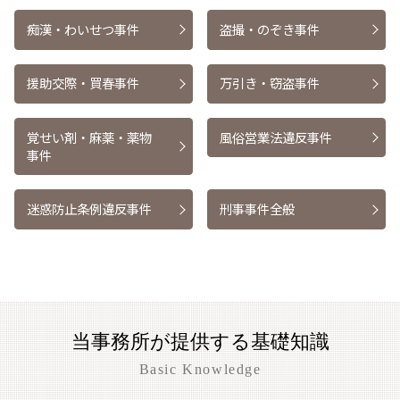
痴漢・わいせつ事件
盗撮・のぞき事件
援助交際・買春事件
万引き・窃盗事件
覚せい剤・麻薬・薬物
風俗営業法違反事件
事件
迷惑防止条例違反事件
刑事事件全般
当事務所が提供する基礎知識
Basic Knowledge