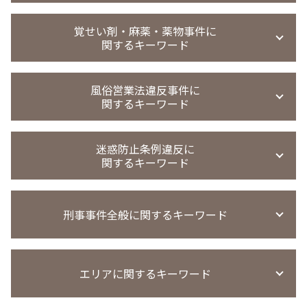
無実 弁護士
傷害事件
強制 わいせつ 時効
買春 時効
恐喝事件 時効
盗撮 懲戒解雇
万引き 罰金
暴行事件 示談金
強制わいせつ 示談 不起訴
買春 懲戒解雇
覚せい剤・麻薬・薬物事件に
恐喝事件 無罪
盗撮 罰金刑 相場
万引き 起訴率
会社 暴行事件 被害届
強制わいせつ 慰謝料請求
関するキーワード
買春事件
恐喝 認めない
無実 弁護
窃盗事件 共謀
強制わいせつ 微罪処分
援助 交際 事件
恐喝罪 構成要件
盗撮 懲戒処分
窃盗事件 示談書
強制わいせつ罪 法律
買春 事件
薬物事件 少年
恐喝事件
盗撮 罰金刑
窃盗事件 起訴までの日数
風俗営業法違反事件に
強制わいせつ罪 医者
買春防止法 条例
薬物事件 裁判所
盗撮 弁護士 相談
関するキーワード
万引き 起訴 流れ
迷惑行為防止条例違反 被害届取下げ
買春 違法性
覚醒剤取締法違反 量刑
覗き 罰則
窃盗事件 判例
迷惑行為防止条例違反 罰則
買春 法律違反
覚醒剤 不起訴
覗き 時効
刑罰 過料 違い
風営法違反 名義貸し
強制わいせつ 罰条
児童 買春 弁護士 相談
覚醒剤 所持 初犯
迷惑防止条例違反に
のぞき 犯罪名
窃盗事件 時効
風営法違反 摘発
強制わいせつ 罰則
パパ活 逮捕
関するキーワード
覚せい剤 売人
万引き 不起訴
風営法違反 逮捕された場合
覚醒剤 再犯 保釈
窃盗事件
客引き 違法
覚せい剤 売買 罪
迷惑防止条例違反 懲役
窃盗事件 示談
風営法 従業員名簿
麻薬取締法違反 量刑
刑事事件全般に関するキーワード
迷惑防止条例違反 量刑
万引き 不起訴 懲戒処分
風営法違反 量刑相場
薬物事件
迷惑防止条例違反 示談金 費用
万引き 高校生
風営法違反 従業員
薬物事件 判例
迷惑防止条例違反 刑罰
窃盗 時効
風営法違反 罰則
刑事事件 異議申し立て
薬物事件 小学生
迷惑防止条例違反 逮捕
窃盗事件 示談金 相場
風営法違反 無許可営業
エリアに関するキーワード
刑事事件 調書 種類
覚せい剤 不起訴
迷惑防止条例違反 始末書
窃盗事件 判決
風営法違反 懲役
刑事事件 民事事件 違い
麻薬取締法違反
迷惑防止条例違反 親告罪
万引き 現行犯以外
風営法違反 退去強制
刑事事件 訴え