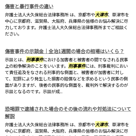
傷害と暴行事件の違い
弁護士法人大久保総合法律事務所 は、京都市や
大津市
、草津市を
中心に京都府、滋賀県、大阪府、兵庫県の皆様のお悩み解決に尽
力しております。弁護士法人大久保総合法律事務所までご相談く
ださい。
傷害事件の示談金｜全治1週間の場合の相場はいくら？
示談とは、
刑事事件
における加害者と被害者の間でなされる民事
上の紛争解決のことをいいます。
刑事事件
には、刑事裁判におい
て責任追及をなされる刑事的な側面と、被害者が加害者に対し
て、犯罪により発生した損害の賠償などを求めるという民事の側
面がありますが、後者の民事的な側面を、裁判外で解決するのが
示談となるのです。示談が成...
恐喝罪で逮捕された場合のその後の流れや対処法について
解説
弁護士法人大久保総合法律事務所 は、京都市や
大津市
、草津市を
中心に京都府、滋賀県、大阪府、兵庫県の皆様のお悩み解決に尽