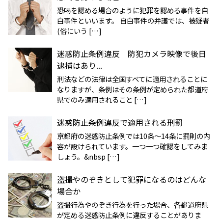
恐喝を認める場合のように犯罪を認める事件を自
白事件といいます。 自白事件の弁護では、被疑者
(俗にいう […]
迷惑防止条例違反｜防犯カメラ映像で後日
逮捕はあり...
刑法などの法律は全国すべてに適用されることに
なりますが、条例はその条例が定められた都道府
県でのみ適用されること […]
迷惑防止条例違反で適用される刑罰
京都府の迷惑防止条例では10条〜14条に罰則の内
容が設けられています。一つ一つ確認をしてみま
しょう。&nbsp […]
盗撮やのぞきとして犯罪になるのはどんな
場合か
盗撮行為やのぞき行為を行った場合、各都道府県
が定める迷惑防止条例に違反することがありま