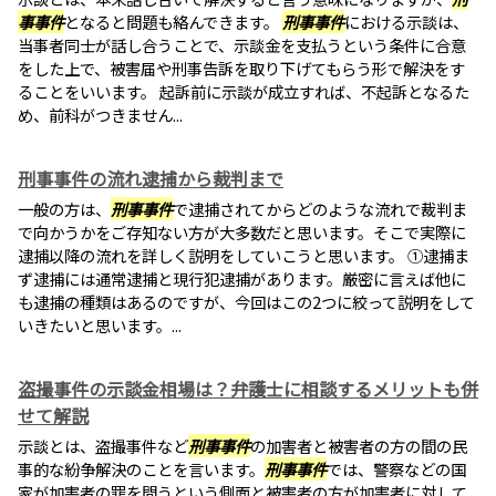
事事件
となると問題も絡んできます。
刑事事件
における示談は、
当事者同士が話し合うことで、示談金を支払うという条件に合意
をした上で、被害届や刑事告訴を取り下げてもらう形で解決をす
ることをいいます。 起訴前に示談が成立すれば、不起訴となるた
め、前科がつきません...
刑事事件の流れ逮捕から裁判まで
一般の方は、
刑事事件
で逮捕されてからどのような流れで裁判ま
で向かうかをご存知ない方が大多数だと思います。そこで実際に
逮捕以降の流れを詳しく説明をしていこうと思います。 ①逮捕ま
ず逮捕には通常逮捕と現行犯逮捕があります。厳密に言えば他に
も逮捕の種類はあるのですが、今回はこの2つに絞って説明をして
いきたいと思います。...
盗撮事件の示談金相場は？弁護士に相談するメリットも併
せて解説
示談とは、盗撮事件など
刑事事件
の加害者と被害者の方の間の民
事的な紛争解決のことを言います。
刑事事件
では、警察などの国
家が加害者の罪を問うという側面と被害者の方が加害者に対して