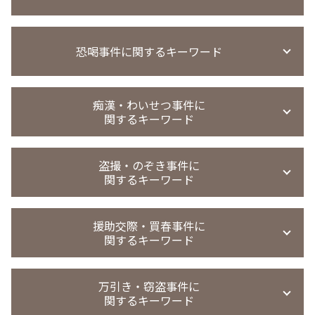
暴行事件 懲役
恐喝事件に関するキーワード
傷害事件 当たり屋
傷害事件 時効
暴行事件 慰謝料請求
恐喝事件 裁判
傷害事件 弁護士
痴漢・わいせつ事件に
恐喝事件 少年
関するキーワード
暴行罪 警察 動かない
恐喝事件 懲役
暴行事件 被害届 流れ
恐喝事件 執行猶予
過失傷害 傷害 違い
痴漢 時効
恐喝未遂 刑罰
盗撮・のぞき事件に
暴行 傷害 違い
迷惑行為防止条例違反 家庭裁判所 処分
関するキーワード
恐喝 弁護士
傷害事件 示談金
迷惑行為防止条例違反 少年事件
恐喝事件 判決
傷害事件 慰謝料
不同意性交等罪 証拠
恐喝未遂 示談
覗き 犯罪
精神的苦痛 傷害罪
強制わいせつ罪 示談金
援助交際・買春事件に
恐喝罪 強盗罪
のぞき事件
傷害事件 罰金
関するキーワード
強制わいせつ 示談
恐喝 犯罪
盗撮 微罪処分
傷害事件 慰謝料 相場 全治1週間
強制わいせつ 示談金
恐喝事件 示談金
撮影罪 初犯
暴行事件 不起訴
強制わいせつ どこから
援助交際 刑法
恐喝 弁護士 相談
撮影罪 時効
万引き・窃盗事件に
傷害罪 執行猶予
痴漢冤罪 弁護士
買春 懲戒処分
恐喝事件 起訴
関するキーワード
盗撮 示談金 相場
傷害事件 被害 弁護士
迷惑行為防止条例違反 強制わいせつ
援助交際 罪
恐喝 逮捕