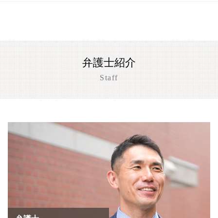
麻薬取締法違反 刑期
迷惑防止条例違反 被害届
大津市 刑事事件
窃盗 時効 何年
風営法違反
刑事事件 懲戒解雇
麻薬取締法違反 罰則
迷惑防止条例違反 電車内
刑事事件 相談 京都市
窃盗事件 裁判
風営法違反 通報
刑事事件 実名報道 メリット
迷惑防止条例 防犯カメラ 後日逮捕
草津市 恐喝事件 相談
風営法 深夜営業
刑事事件 懲戒処分 タイミング
迷惑防止条例違反 弁護士
草津市 暴行事件 弁護士
風営法違反 量刑
闇バイト 逮捕
迷惑防止条例違反 ダフ屋行為 罰則
京都市 傷害事件 弁護士
風営法違反 罰則 没収
刑事事件 弁護士費用
弁護士紹介
迷惑防止条例違反 暴言
刑事事件 相談 大津市
風営法違反 逮捕
刑事事件 慰謝料請求
迷惑防止条例違反 訴え方
大津市 傷害事件 弁護士
Staff
風営法 違反 契約
刑事事件
迷惑防止条例違反 罰金
京都市 恐喝事件 相談
執行猶予 条件
迷惑防止条例違反 不起訴
京都市 刑事事件
刑事事件 示談書
迷惑防止条例違反
盗撮事件 草津市
刑事事件 陳述書
盗撮事件 京都市
刑事事件 証拠 謄写
京都市 暴行事件 弁護士
心神喪失 無罪
大津市 暴行事件 弁護士
刑事事件 着手金
刑事事件 相談 草津市
草津市 傷害事件 弁護士
盗撮事件 大津市
京都市 わいせつ事件
大津市 恐喝事件 相談