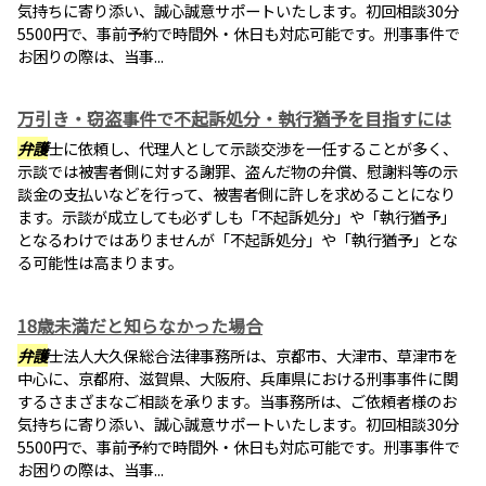
気持ちに寄り添い、誠心誠意サポートいたします。初回相談30分
5500円で、事前予約で時間外・休日も対応可能です。刑事事件で
お困りの際は、当事...
万引き・窃盗事件で不起訴処分・執行猶予を目指すには
弁護
士に依頼し、代理人として示談交渉を一任することが多く、
示談では被害者側に対する謝罪、盗んだ物の弁償、慰謝料等の示
談金の支払いなどを行って、被害者側に許しを求めることになり
ます。示談が成立しても必ずしも「不起訴処分」や「執行猶予」
となるわけではありませんが「不起訴処分」や「執行猶予」とな
る可能性は高まります。
18歳未満だと知らなかった場合
弁護
士法人大久保総合法律事務所は、京都市、大津市、草津市を
中心に、京都府、滋賀県、大阪府、兵庫県における刑事事件に関
するさまざまなご相談を承ります。当事務所は、ご依頼者様のお
気持ちに寄り添い、誠心誠意サポートいたします。初回相談30分
5500円で、事前予約で時間外・休日も対応可能です。刑事事件で
お困りの際は、当事...