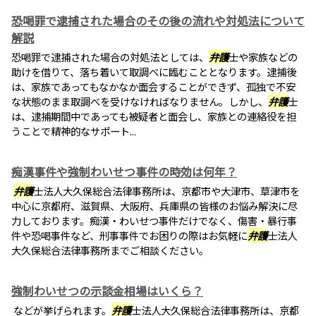
恐喝罪で逮捕された場合のその後の流れや対処法について
解説
恐喝罪で逮捕された場合の対処法としては、
弁護
士や家族などの
助けを借りて、落ち着いて取調べに臨むこととなります。逮捕後
は、家族であってもなかなか面会することができず、孤独で不安
な状態のまま取調べを受けなければなりません。しかし、
弁護
士
は、逮捕期間中であっても被疑者と面会し、家族との連絡役を担
うことで精神的なサポート...
痴漢事件や強制わいせつ事件の時効は何年？
弁護
士法人大久保総合法律事務所は、京都市や大津市、草津市を
中心に京都府、滋賀県、大阪府、兵庫県の皆様のお悩み解決に尽
力しております。痴漢・わいせつ事件だけでなく、傷害・暴行事
件や恐喝事件など、刑事事件でお困りの際はお気軽に
弁護
士法人
大久保総合法律事務所までご相談ください。
強制わいせつの示談金相場はいくら？
などが挙げられます。
弁護
士法人大久保総合法律事務所は、京都