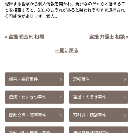
秘匿する警察から個人情報を聞かれ、冤罪なのだからと答えるこ
とを拒否すると、逃亡のおそれがあると疑われそのまま逮捕され
る可能性があります。個人...
« 盗撮 罰金刑 相場
盗撮 弁護士 相談 »
一覧に戻る
傷害・暴行事件
恐喝事件
痴漢・わいせつ事件
盗撮・のぞき事件
援助交際・買春事件
万引き・窃盗事件
覚せい剤・麻薬・薬物
風俗営業法違反事件