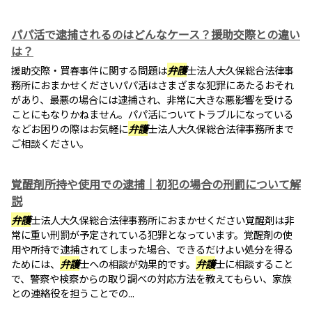
パパ活で逮捕されるのはどんなケース？援助交際との違い
は？
援助交際・買春事件に関する問題は
弁護
士法人大久保総合法律事
務所におまかせくださいパパ活はさまざまな犯罪にあたるおそれ
があり、最悪の場合には逮捕され、非常に大きな悪影響を受ける
ことにもなりかねません。パパ活についてトラブルになっている
などお困りの際はお気軽に
弁護
士法人大久保総合法律事務所まで
ご相談ください。
覚醒剤所持や使用での逮捕｜初犯の場合の刑罰について解
説
弁護
士法人大久保総合法律事務所におまかせください覚醒剤は非
常に重い刑罰が予定されている犯罪となっています。覚醒剤の使
用や所持で逮捕されてしまった場合、できるだけよい処分を得る
ためには、
弁護
士への相談が効果的です。
弁護
士に相談すること
で、警察や検察からの取り調べの対応方法を教えてもらい、家族
との連絡役を担うことでの...