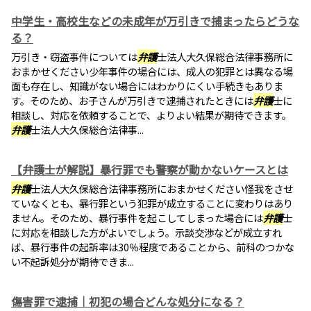
中学生・高校生などの未成年が万引きで捕まったらどうな
る？
万引き・窃盗事件については
弁護
士法人大久保総合法律事務所に
おまかせください少年事件の場合には、成人の犯罪とは異なる場
面も存在し、知識がない場合にはわかりにくい手続きもありま
す。そのため、お子さんが万引きで逮捕されたときには
弁護
士に
相談し、対応を依頼することで、よりよい結果が期待できます。
弁護
士法人大久保総合法律事...
【弁護士が解説】暴行罪でも警察が動かないケースとは
弁護
士法人大久保総合法律事務所におまかせください怪我をさせ
ていなくとも、暴行罪という犯罪が成立することに変わりはあり
ません。そのため、暴行事件を起こしてしまった場合には
弁護
士
に対応を相談した方がよいでしょう。示談交渉などが成立すれ
ば、暴行事件の起訴率は30％程度であることから、前科のつかな
い不起訴処分が期待できま...
傷害罪で逮捕｜初犯の場合どんな処分になる？