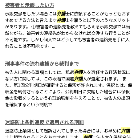
被害者と示談したい方
示談交渉をしたい場合には
弁護
士に依頼することがもっともおす
すめできる方法と言えます
弁護
士を雇うと以下のようなメリット
があります。 ①被害者の連絡先を教えてもらえる示談交渉では当
然ながら、被害者の連絡先がわからなければ交渉すら行うことが
不可能です。しかし個人ではどうしても被害者の連絡先を手に入
れることは不可能です。...
刑事事件の流れ逮捕から裁判まで
被告人に関わる事項としては、私選
弁護
人を選任する経済状況に
ない方に関しては、この段階で国選
弁護
人が選定されます。 ま
た、第1回公判期日が確定すると保釈が許されます。保釈とは、保
釈金を納付させることにより、公判期日に欠席した場合には保釈
金の没収をするという心理的強制を与えることで、被告人の出頭
を確保するという制度で...
迷惑防止条例違反で適用される刑罰
迷惑防止条例として起訴されてしまった場合には、お早めに
弁護
士に相談されることをおすすめします。
弁護
士法人大久保総合法