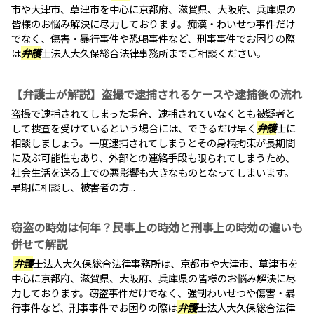
市や大津市、草津市を中心に京都府、滋賀県、大阪府、兵庫県の
皆様のお悩み解決に尽力しております。痴漢・わいせつ事件だけ
でなく、傷害・暴行事件や恐喝事件など、刑事事件でお困りの際
は
弁護
士法人大久保総合法律事務所までご相談ください。
【弁護士が解説】盗撮で逮捕されるケースや逮捕後の流れ
盗撮で逮捕されてしまった場合、逮捕されていなくとも被疑者と
して捜査を受けているという場合には、できるだけ早く
弁護
士に
相談しましょう。一度逮捕されてしまうとその身柄拘束が長期間
に及ぶ可能性もあり、外部との連絡手段も限られてしまうため、
社会生活を送る上での悪影響も大きなものとなってしまいます。
早期に相談し、被害者の方...
窃盗の時効は何年？民事上の時効と刑事上の時効の違いも
併せて解説
弁護
士法人大久保総合法律事務所は、京都市や大津市、草津市を
中心に京都府、滋賀県、大阪府、兵庫県の皆様のお悩み解決に尽
力しております。窃盗事件だけでなく、強制わいせつや傷害・暴
行事件など、刑事事件でお困りの際は
弁護
士法人大久保総合法律