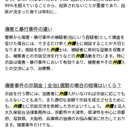
99％を超えていることから、起訴されないことが重要であり、起
訴が決まった後では有利に...
傷害と暴行事件の違い
警察から傷害・暴行事件の被疑者(俗にいう容疑者)として捜査を
受けた場合には、できるだけ早く
弁護
士に相談することが大切と
なります。相談を受けた
弁護
士は、被疑者に有利な証拠を収集す
る、被害者との示談交渉を行うなどの
弁護
活動を行います。特に
示談は傷害・暴行事件において有効であり、被害者やその
弁護
人
との交渉により、治療費...
傷害事件の示談金｜全治1週間の場合の相場はいくら？
示談を行う際には、加害者に
弁護
人がいなければ示談に応じても
らえないこともあり、また適切な金額で示談を成立させるために
も、
弁護
士に示談交渉を依頼した方がよいでしょう。
弁護
士法人
大久保総合法律事務所は、京都市や大津市、草津市を中心に京都
府、滋賀県、大阪府、兵庫県の皆様のお悩み解決に尽力しており
ます。傷害事件だけでな...