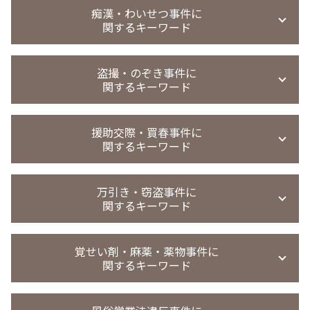
恐喝 認めない
暴行事件 懲役
痴漢・わいせつ事件に
恐喝罪 強盗罪
関するキーワード
傷害事件
恐喝 弁護士
傷害事件 当たり屋
恐喝事件
暴行 傷害 違い
迷惑行為防止条例違反 強制わいせつ
恐喝 逮捕
盗撮・のぞき事件に
過失傷害 傷害 違い
強制わいせつ 示談 不起訴
関するキーワード
恐喝未遂 示談
暴行事件 示談金
迷惑行為防止条例違反 家庭裁判所 処分
恐喝事件 示談金
傷害事件 被害 弁護士
痴漢冤罪 弁護士
恐喝事件 執行猶予
無実 弁護士
精神的苦痛 傷害罪
強制わいせつ 微罪処分
援助交際・買春事件に
恐喝事件 無罪
盗撮 懲戒処分
傷害事件 懲役
関するキーワード
強制わいせつ罪 示談金
恐喝罪 構成要件
のぞき 犯罪名
暴行事件 慰謝料請求
強制わいせつ 示談金
恐喝事件 判決
盗撮 弁護士 相談
傷害事件 示談金
強制わいせつ 罰条
児童 買春 弁護士 相談
恐喝事件 少年
撮影罪 初犯
万引き・窃盗事件に
暴行事件 被害届 流れ
迷惑行為防止条例違反 少年事件
買春 違法性
恐喝事件 起訴
関するキーワード
盗撮 懲戒解雇
傷害事件 罰金
強制わいせつ 示談
買春防止法 条例
恐喝事件 懲役
のぞき事件
傷害事件 弁護士
強制わいせつ 証拠ない
買春 時効
恐喝未遂 刑罰
覗き 時効
万引き 罰金
傷害罪 執行猶予
迷惑行為防止条例違反 被害届取下げ
援助交際 罪
覚せい剤・麻薬・薬物事件に
恐喝 犯罪
盗撮 罰金刑
万引き 不起訴 懲戒処分
傷害事件 慰謝料 相場 全治1週間
不同意性交等罪 証拠
関するキーワード
買春事件
恐喝事件 時効
撮影罪 時効
窃盗事件 示談金 相場
強制わいせつ 罰則
買春 懲戒解雇
恐喝事件 裁判
盗撮 示談金 相場
窃盗事件 判例
強制わいせつ罪 法律
援助 交際 事件
薬物事件
恐喝 弁護士 相談
無実 弁護
窃盗 時効