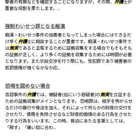
撃者の有無などを確認することになりますが、その際、
弁護
士が
重要な役割を果たします。...
強制わいせつ罪となる痴漢
痴漢・わいせつ事件の加害者となってしまった場合にはできるだ
け早く
弁護
士に相談することが重要です。痴漢・わいせつ事件で
は
無実
であると主張するために証拠収集をする場合でもそもそも
の証拠が乏しく、より多くの証拠を収集するためには時間が必要
となります。また示談交渉を行う際にも、性犯罪であり被害者の
処罰感情が強くなかなか応...
恐喝を認めない場合
否認事件の
弁護
では、被疑者(俗にいう容疑者)の
無実
を立証する
ための証拠収集がメインとなります。 恐喝罪は、相手を怖がらせ
るだけの暴行や脅迫を加え、それによって何らかの財産の交付を
させたり、債務を免除させるなど財産的価値のある行為をさせた
りする行為をいいます。この時、脅迫にあたる言葉としては、
「殺す」「痛い目に合わ...