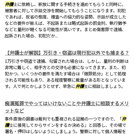
弁護
士に依頼し、釈放に関する手続きを進めてもらうと同時に、
被害者に対して示談交渉を開始してもらうことになります。初犯
であれば、反省の態度、捜査への協力的な姿勢、示談が成立した
などの要件が揃えば、不起訴または略式起訴の罰金刑、執行猶予
などと量刑が軽くなる可能性が高いです。まとめ傷害罪で逮捕、
起訴された場合、初犯だか...
【弁護士が解説】万引き・窃盗は現行犯以外でも捕まる？
1万引きや窃盗で逮捕、勾留された場合は、しかし、量刑の判断は
非常に難しく、相手方との交渉も必要になってきます。また、初
犯かつ、いくつかの要件を満たす場合は「微罪処分」として処理
される可能性もあり、ある程度警察に裁量がある形となっていま
す。人で何とかしようとせず、早急に
弁護
士に相談しましょう。
痴漢冤罪でやってはいけないことや弁護士に相談するメリ
ットなど
事件直後の調書は裁判でも重視される証拠の一つですので、「
弁
護
士に接見してからサインをするか決める」と回答し、その場で
署名・押印はしないようにしましょう。警察に対して個人情報を