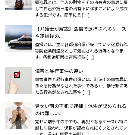
窃盗罪とは、他人の財物をその占有者の意思に反
して自己や第三者の占有下に移すことにより成立
する犯罪です。簡単に言 […]
【弁護士が解説】盗撮で逮捕されるケース
や逮捕後の...
盗撮とは、主に各都道府県が設けている迷惑行為
等防止条例違反として処罰される行為となりま
す。各都道府県の迷惑行為 […]
傷害と暴行事件の違い
傷害事件と暴行事件の違いは、刑法上の傷害罪に
あたる行為がなされた事件であるか、暴行罪にあ
たる行為がなされた事件 […]
覚せい剤の再犯で逮捕｜保釈が認められる
のは難しい...
覚せい剤事件の中でも、再犯となるケースは特に
厳しく扱われ、保釈が認められにくいとされてい
ます。過去に同種の前科 […]