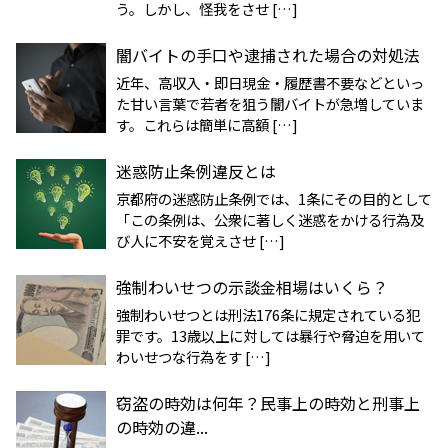
う。しかし、怪我をさせ […]
闇バイトの手口や逮捕された場合の対処法
近年、高収入・即日現金・履歴書不要などといっ
た甘い言葉で若者を狙う闇バイトが急増していま
す。これらは簡単に高額 […]
迷惑防止条例違反とは
京都府の迷惑防止条例では、1条にその目的として
「この条例は、公衆に著しく迷惑をかける行為及
び人に不安を覚えさせ […]
強制わいせつの示談金相場はいくら？
強制わいせつとは刑法176条に規定されている犯
罪です。13歳以上に対しては暴行や脅迫を用いて
わいせつな行為をす […]
窃盗の時効は何年？民事上の時効と刑事上
の時効の違...