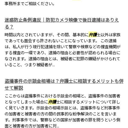
事務所までご相談ください。
迷惑防止条例違反｜防犯カメラ映像で後日逮捕はありえ
る？
時間以内とされていますが、その間、基本的に
弁護
士以外は家族
であっても面会すら許されないことになっています。 この逮捕
は、私人が行う現行犯逮捕を除いて警察や検察などの捜査機関が
する捜査の一環であり、逮捕の理由と必要性が認められる場合に
なされます。逮捕の理由とは、被疑者に犯罪の嫌疑がかけられて
いること、つまり被疑者が...
盗撮事件の示談金相場は？弁護士に相談するメリットも併
せて解説
ここからは盗撮事件における示談金の相場と、盗撮事件の加害者
となってしまった場合に
弁護
士に相談するメリットについて詳し
く見ていきます。示談金の相場示談とは、盗撮事件など刑事事件
の加害者と被害者の方の間の民事的な紛争解決のことを言いま
す。刑事事件では、警察などの国家が加害者の罪を問うという側
面と被害者の方が加害者に対...