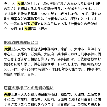
そこで、
弁護
方針としては重い刑罰が科されないように量刑（刑
の重さ）を軽減するような活動を行うことが考えられます。ここ
では量刑を決める基準について見ていきましょう。 まず、覚せい
剤や麻薬などの薬物事件は「被害者のいない犯罪」とされてお
り、一般的な刑事
弁護
で有効な手法である「被害者との示談成
立」を目指す
弁護
活動は行わ...
麻薬取締法違反とは
弁護
士法人大久保総合法律事務所は、京都市、大津市、草津市を
中心に、京都府、滋賀県、大阪府、兵庫県における刑事事件に関
するさまざまなご相談を承ります。当事務所は、ご依頼者様のお
気持ちに寄り添い、誠心誠意サポートいたします。初回相談30分
5500円で、事前予約で時間外・休日も対応可能です。刑事事件で
お困りの際は、当事...
窃盗の態様ごとの刑罰の違い
弁護
士法人大久保総合法律事務所は、京都市、大津市、草津市を
中心に、京都府、滋賀県、大阪府、兵庫県における刑事事件に関
するさまざまなご相談を承ります。当事務所は、ご依頼者様のお