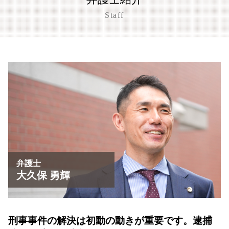
大津市 恐喝事件 相談
風営法違反 罰則 没収
刑事事件 示談書
迷惑防止条例違反 暴言
大津市 刑事事件
Staff
風営法違反 退去強制
刑事事件 懲戒処分 タイミング
迷惑防止条例違反 逮捕
盗撮事件 草津市
刑事事件 調書 種類
迷惑防止条例違反 弁護士
大津市 傷害事件 弁護士
刑事事件
迷惑防止条例違反 親告罪
刑事事件 相談 京都市
刑事事件 異議申し立て
草津市 暴行事件 弁護士
刑事事件 訴え
大津市 暴行事件 弁護士
刑事事件 着手金
京都市 傷害事件 弁護士
心神喪失 無罪
盗撮事件 京都市
草津市 恐喝事件 相談
京都市 暴行事件 弁護士
京都市 わいせつ事件
刑事事件 相談 大津市
弁護士
大久保 勇輝
刑事事件の解決は初動の動きが重要です。
逮捕