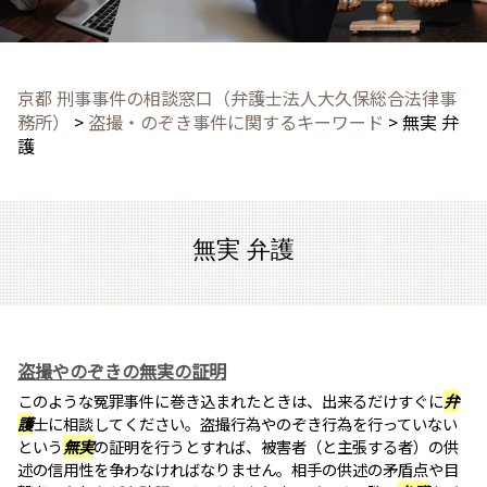
京都 刑事事件の相談窓口（弁護士法人大久保総合法律事
務所）
>
盗撮・のぞき事件に関するキーワード
>
無実 弁
護
無実 弁護
盗撮やのぞきの無実の証明
このような冤罪事件に巻き込まれたときは、出来るだけすぐに
弁
護
士に相談してください。盗撮行為やのぞき行為を行っていない
という
無実
の証明を行うとすれば、被害者（と主張する者）の供
述の信用性を争わなければなりません。相手の供述の矛盾点や目