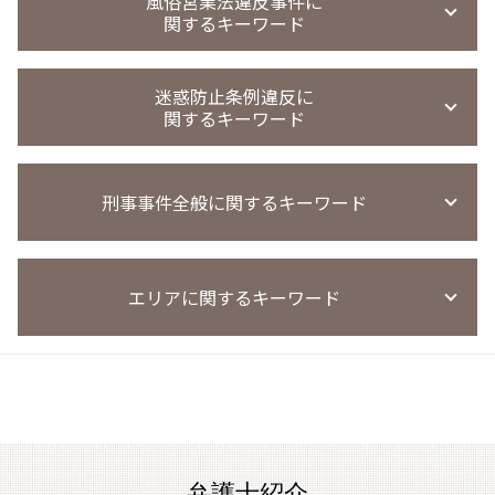
風俗営業法違反事件に
痴漢 時効
買春 法律違反
薬物事件 少年
覗き 犯罪
関するキーワード
刑罰 過料 違い
迷惑行為防止条例違反 罰則
買春 懲戒処分
覚せい剤 不起訴
盗撮 微罪処分
万引き 高校生
強制わいせつ 慰謝料請求
パパ活 逮捕
薬物事件 判例
覗き 罰則
万引き 起訴 流れ
風営法違反 名義貸し
強制わいせつ罪 医者
買春 事件
覚醒剤 所持 初犯
迷惑防止条例違反に
盗撮 罰金刑 相場
窃盗事件 示談
客引き 違法
強制 わいせつ 時効
援助交際 刑法
関するキーワード
麻薬取締法違反
窃盗事件 起訴までの日数
風営法違反 逮捕
覚醒剤 不起訴
万引き 起訴率
風営法違反 従業員
覚せい剤 売買 罪
迷惑防止条例違反 電車内
万引き 現行犯以外
風営法 違反 契約
薬物事件 小学生
刑事事件全般に関するキーワード
迷惑防止条例違反 懲役
窃盗事件
風営法違反 無許可営業
覚醒剤取締法違反 量刑
迷惑防止条例違反 訴え方
窃盗事件 判決
風営法違反 懲役
麻薬取締法違反 量刑
迷惑防止条例違反 罰金
窃盗事件 示談書
風営法違反 摘発
執行猶予 条件
覚醒剤 再犯 保釈
迷惑防止条例 防犯カメラ 後日逮捕
窃盗 時効 何年
風営法違反 逮捕された場合
エリアに関するキーワード
刑事事件 懲戒解雇
覚せい剤 売人
迷惑防止条例違反 始末書
窃盗事件 共謀
風営法違反 罰則
刑事事件 弁護士費用
麻薬取締法違反 罰則
迷惑防止条例違反 刑罰
窃盗事件 時効
風営法違反 量刑
刑事事件 民事事件 違い
薬物事件 裁判所
迷惑防止条例違反 被害届
京都市 刑事事件
窃盗事件 裁判
風営法 深夜営業
闇バイト 逮捕
麻薬取締法違反 刑期
迷惑防止条例違反 示談金 費用
刑事事件 相談 草津市
万引き 不起訴
風営法違反 通報
刑事事件 陳述書
迷惑防止条例違反 ダフ屋行為 罰則
京都市 恐喝事件 相談
風営法違反 量刑相場
刑事事件 実名報道 メリット
迷惑防止条例違反
盗撮事件 大津市
風営法違反
刑事事件 慰謝料請求
迷惑防止条例違反 量刑
草津市 傷害事件 弁護士
風営法 従業員名簿
刑事事件 証拠 謄写
弁護士紹介
迷惑防止条例違反 不起訴